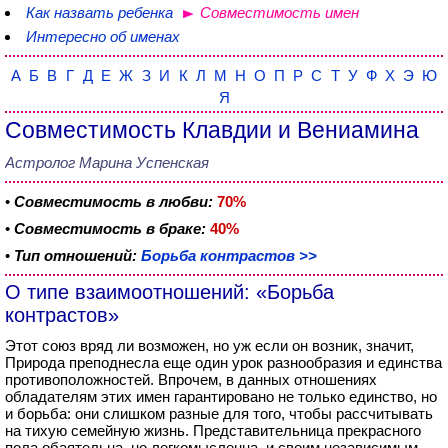
Как назвать ребенка
Совместимость имен
Интересно об именах
А
Б
В
Г
Д
Е
Ж
З
И
К
Л
М
Н
О
П
Р
С
Т
У
Ф
Х
Э
Ю
Я
Совместимость Клавдии и Вениамина
Астролог Марина Успенская
•
Совместимость в любви:
70%
•
Совместимость в браке:
40%
•
Тип отношений:
Борьба контрастов >>
О типе взаимоотношений: «Борьба
контрастов»
Этот союз вряд ли возможен, но уж если он возник, значит,
Природа преподнесла еще один урок разнообразия и единства
противоположностей. Впрочем, в данных отношениях
обладателям этих имен гарантировано не только единство, но
и борьба: они слишком разные для того, чтобы рассчитывать
на тихую семейную жизнь. Представительница прекрасного
пола обаятельна, но легкомысленна, и своим независимым