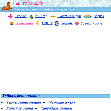
*1001 ГОРОСКОП*
Все тайны звезд от ведущих астрологов
Ежескоп
2026 год
Счастливые дни
Зодиак
Сонник
Тайна имени
Гадания
Совместимость
Тайна имени онлайн
Тайна имени онлайн
Мужские имена
Женские имена
Календарь именин