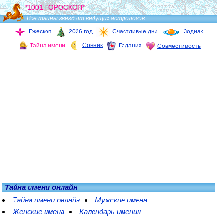
*1001 ГОРОСКОП*
Все тайны звезд от ведущих астрологов
Ежескоп
2026 год
Счастливые дни
Зодиак
Сонник
Тайна имени
Гадания
Совместимость
Тайна имени онлайн
Тайна имени онлайн
Мужские имена
Женские имена
Календарь именин