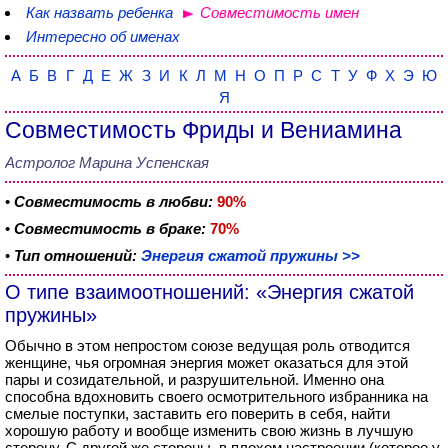
Как назвать ребенка
Совместимость имен
Интересно об именах
А
Б
В
Г
Д
Е
Ж
З
И
К
Л
М
Н
О
П
Р
С
Т
У
Ф
Х
Э
Ю
Я
Совместимость Фриды и Вениамина
Астролог Марина Успенская
•
Совместимость в любви:
90%
•
Совместимость в браке:
70%
•
Тип отношений:
Энергия сжатой пружины >>
О типе взаимоотношений: «Энергия сжатой
пружины»
Обычно в этом непростом союзе ведущая роль отводится
женщине, чья огромная энергия может оказаться для этой
пары и созидательной, и разрушительной. Именно она
способна вдохновить своего осмотрительного избранника на
смелые поступки, заставить его поверить в себя, найти
хорошую работу и вообще изменить свою жизнь в лучшую
сторону. С другой же стороны, в плохом настроении (которое у