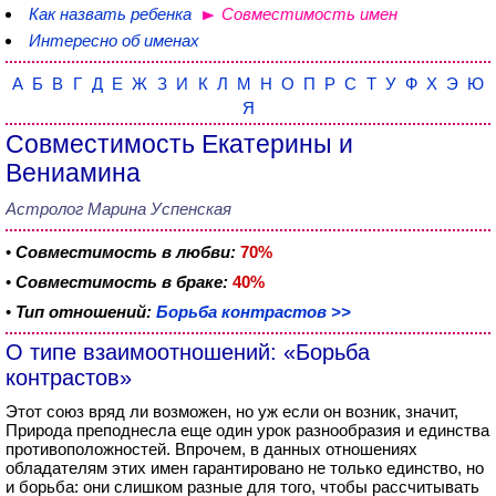
Как назвать ребенка
Совместимость имен
Интересно об именах
А
Б
В
Г
Д
Е
Ж
З
И
К
Л
М
Н
О
П
Р
С
Т
У
Ф
Х
Э
Ю
Я
Совместимость Екатерины и
Вениамина
Астролог Марина Успенская
•
Совместимость в любви:
70%
•
Совместимость в браке:
40%
•
Тип отношений:
Борьба контрастов >>
О типе взаимоотношений: «Борьба
контрастов»
Этот союз вряд ли возможен, но уж если он возник, значит,
Природа преподнесла еще один урок разнообразия и единства
противоположностей. Впрочем, в данных отношениях
обладателям этих имен гарантировано не только единство, но
и борьба: они слишком разные для того, чтобы рассчитывать