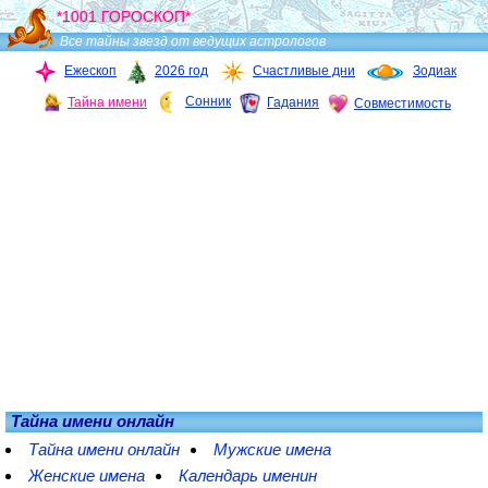
*1001 ГОРОСКОП*
Все тайны звезд от ведущих астрологов
Ежескоп
2026 год
Счастливые дни
Зодиак
Сонник
Тайна имени
Гадания
Совместимость
Тайна имени онлайн
Тайна имени онлайн
Мужские имена
Женские имена
Календарь именин