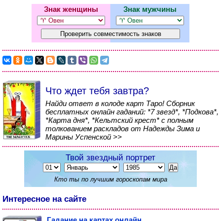
Знак женщины
Знак мужчины
Что ждет тебя завтра?
Найди ответ в колоде карт Таро! Сборник
бесплатных онлайн гаданий: *7 звезд*, *Подкова*,
*Карта дня*, *Кельтский крест* с полным
толкованием раскладов от Надежды Зима и
Марины Успенской >>
Твой звездный портрет
Кто ты по лучшим гороскопам мира
Интересное на сайте
Гадание на картах онлайн