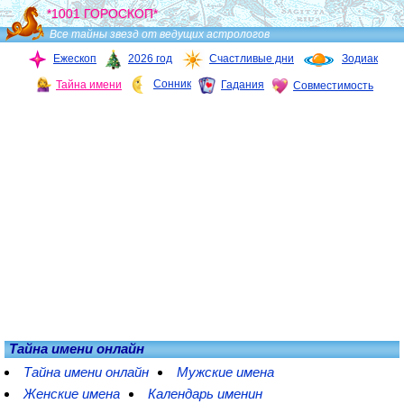
*1001 ГОРОСКОП*
Все тайны звезд от ведущих астрологов
Ежескоп
2026 год
Счастливые дни
Зодиак
Сонник
Тайна имени
Гадания
Совместимость
Тайна имени онлайн
Тайна имени онлайн
Мужские имена
Женские имена
Календарь именин