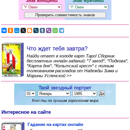
Знак женщины
Знак мужчины
Что ждет тебя завтра?
Найди ответ в колоде карт Таро! Сборник
бесплатных онлайн гаданий: *7 звезд*, *Подкова*,
*Карта дня*, *Кельтский крест* с полным
толкованием раскладов от Надежды Зима и
Марины Успенской >>
Твой звездный портрет
Кто ты по лучшим гороскопам мира
Интересное на сайте
Гадание на картах онлайн