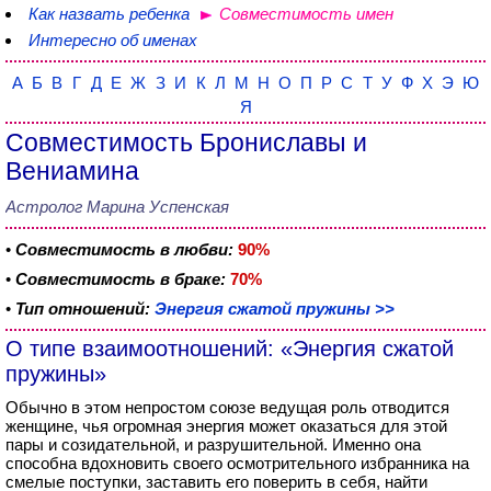
Как назвать ребенка
Совместимость имен
Интересно об именах
А
Б
В
Г
Д
Е
Ж
З
И
К
Л
М
Н
О
П
Р
С
Т
У
Ф
Х
Э
Ю
Я
Совместимость Брониславы и
Вениамина
Астролог Марина Успенская
•
Совместимость в любви:
90%
•
Совместимость в браке:
70%
•
Тип отношений:
Энергия сжатой пружины >>
О типе взаимоотношений: «Энергия сжатой
пружины»
Обычно в этом непростом союзе ведущая роль отводится
женщине, чья огромная энергия может оказаться для этой
пары и созидательной, и разрушительной. Именно она
способна вдохновить своего осмотрительного избранника на
смелые поступки, заставить его поверить в себя, найти