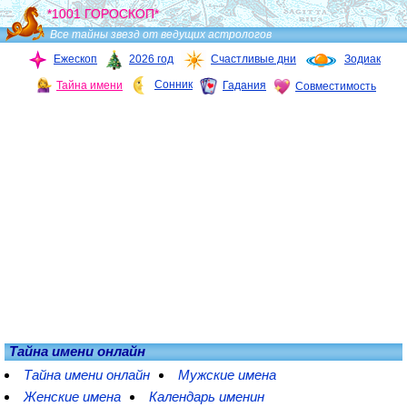
*1001 ГОРОСКОП*
Все тайны звезд от ведущих астрологов
Ежескоп
2026 год
Счастливые дни
Зодиак
Сонник
Тайна имени
Гадания
Совместимость
Тайна имени онлайн
Тайна имени онлайн
Мужские имена
Женские имена
Календарь именин