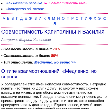
Как назвать ребенка
Совместимость имен
Интересно об именах
А
Б
В
Г
Д
Е
Ж
З
И
К
Л
М
Н
О
П
Р
С
Т
У
Ф
Х
Э
Ю
Я
Совместимость Капитолины и Василия
Астролог Марина Успенская
•
Совместимость в любви:
70%
•
Совместимость в браке:
80%
•
Тип отношений:
Медленно, но верно >>
О типе взаимоотношений: «Медленно, но
верно»
У обладателей этих имен неплохая совместимость. Нетрудно
понять, что тянет их друг к другу: во многом у них схожие
взгляды на жизнь, и для обоих дом и семья являются
высшими ценностями. Правда, вначале они могут очень долго
присматриваться друг к другу, зато в итоге их союз способен
просуществовать долгие годы. Единственное, с чем бывает
трудно смириться амбициозной представительнице