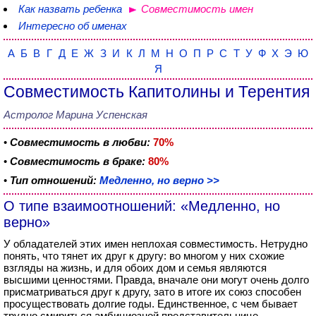
Как назвать ребенка
Совместимость имен
Интересно об именах
А
Б
В
Г
Д
Е
Ж
З
И
К
Л
М
Н
О
П
Р
С
Т
У
Ф
Х
Э
Ю
Я
Совместимость Капитолины и Терентия
Астролог Марина Успенская
•
Совместимость в любви:
70%
•
Совместимость в браке:
80%
•
Тип отношений:
Медленно, но верно >>
О типе взаимоотношений: «Медленно, но
верно»
У обладателей этих имен неплохая совместимость. Нетрудно
понять, что тянет их друг к другу: во многом у них схожие
взгляды на жизнь, и для обоих дом и семья являются
высшими ценностями. Правда, вначале они могут очень долго
присматриваться друг к другу, зато в итоге их союз способен
просуществовать долгие годы. Единственное, с чем бывает
трудно смириться амбициозной представительнице