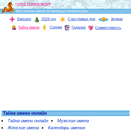
*1001 ГОРОСКОП*
Все тайны звезд от ведущих астрологов
Ежескоп
2026 год
Счастливые дни
Зодиак
Сонник
Тайна имени
Гадания
Совместимость
Тайна имени онлайн
Тайна имени онлайн
Мужские имена
Женские имена
Календарь именин