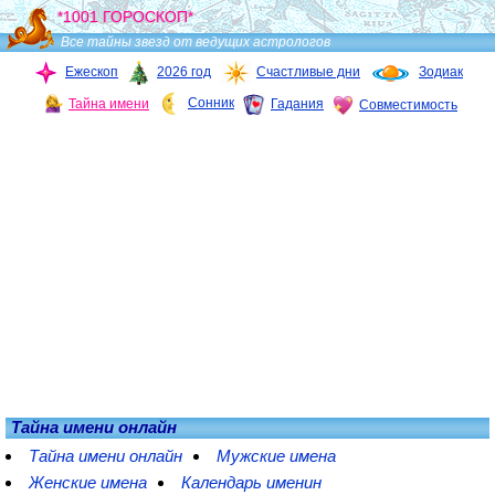
*1001 ГОРОСКОП*
Все тайны звезд от ведущих астрологов
Ежескоп
2026 год
Счастливые дни
Зодиак
Сонник
Тайна имени
Гадания
Совместимость
Тайна имени онлайн
Тайна имени онлайн
Мужские имена
Женские имена
Календарь именин