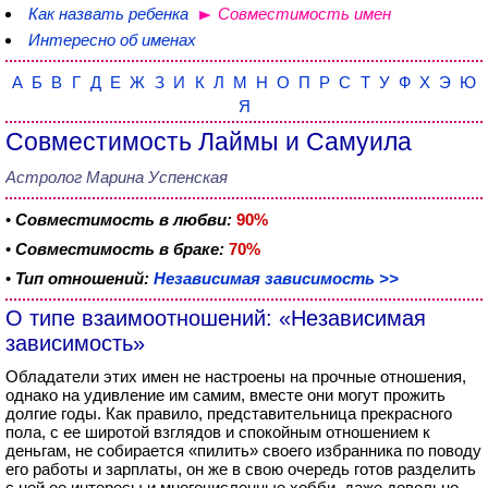
Как назвать ребенка
Совместимость имен
Интересно об именах
А
Б
В
Г
Д
Е
Ж
З
И
К
Л
М
Н
О
П
Р
С
Т
У
Ф
Х
Э
Ю
Я
Совместимость Лаймы и Самуила
Астролог Марина Успенская
•
Совместимость в любви:
90%
•
Совместимость в браке:
70%
•
Тип отношений:
Независимая зависимость >>
О типе взаимоотношений: «Независимая
зависимость»
Обладатели этих имен не настроены на прочные отношения,
однако на удивление им самим, вместе они могут прожить
долгие годы. Как правило, представительница прекрасного
пола, с ее широтой взглядов и спокойным отношением к
деньгам, не собирается «пилить» своего избранника по поводу
его работы и зарплаты, он же в свою очередь готов разделить
с ней ее интересы и многочисленные хобби, даже довольно