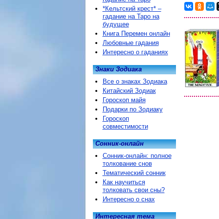
*Кельтский крест* –
гадание на Таро на
будущее
Книга Перемен онлайн
Любовные гадания
Интересно о гаданиях
Знаки Зодиака
Все о знаках Зодиака
Китайский Зодиак
Гороскоп майя
Подарки по Зодиаку
Гороскоп
совместимости
Сонник-онлайн
Сонник-онлайн: полное
толкование снов
Тематический сонник
Как научиться
толковать свои сны?
Интересно о снах
Интересная тема