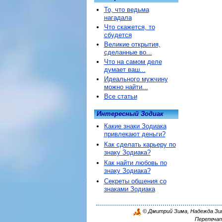
То, что ведьма
нагадала
Что скажется, то
сбудется
Великие открытия,
сделанные во...
Что на самом деле
думает ваш...
Идеального мужчину
можно найти...
Все статьи
Интересный Зодиак
Какие знаки Зодиака
привлекают деньги?
Как сделать карьеру по
знаку Зодиака?
Как найти любовь по
знаку Зодиака?
Секреты общения со
знаками Зодиака
© Дмитрий Зима, Надежда Зима
Перепечат