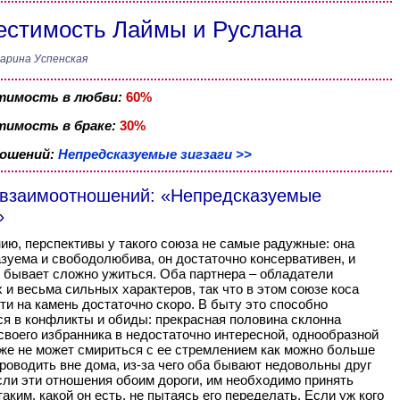
стимость Лаймы и Руслана
арина Успенская
тимость в любви:
60%
имость в браке:
30%
ношений:
Непредсказуемые зигзаги >>
 взаимоотношений: «Непредсказуемые
»
ию, перспективы у такого союза не самые радужные: она
зуема и свободолюбива, он достаточно консервативен, и
 бывает сложно ужиться. Оба партнера – обладатели
 и весьма сильных характеров, так что в этом союзе коса
ти на камень достаточно скоро. В быту это способно
я в конфликты и обиды: прекрасная половина склонна
своего избранника в недостаточно интересной, однообразной
 же не может смириться с ее стремлением как можно больше
роводить вне дома, из-за чего оба бывают недовольны друг
сли эти отношения обоим дороги, им необходимо принять
таким, какой он есть, не пытаясь его переделать. Если уж кого