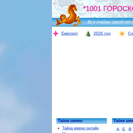
*1001 ГОРОСК
Все тайны звезд от 
Ежескоп
2026 год
Сч
Тайна имени
Тайна им
Тайна имени онлайн
А
Б
В