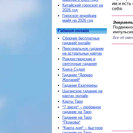
им и есть
Китайский гороскоп на
себя.
2026 год
Гороскоп индейцев
майя на 2026 год
Энергети
Подвижнос
Гадания-онлайн
импульсив
Все об име
Сборник бесплатных
гаданий онлайн
Персональное гадание
на астральных картах
Рождественские и
святочные гадания
Книга Судеб
Гадание *Дерево
Желаний*
Гадание Екатерины
Цыганское гадание на
картах онлайн
Карты Таро
*7 звезд* – любовное
гадание на Таро
Гадание на Таро
*Подкова*
*Карта дня* – быстрое
гадание на Таро