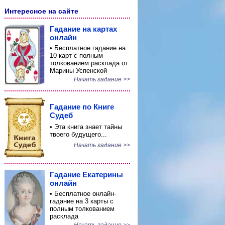
Интересное на сайте
Гадание на картах
онлайн
• Бесплатное гадание на
10 карт с полным
толкованием расклада от
Марины Успенской
Начать гадание >>
Гадание по Книге
Судеб
• Эта книга знает тайны
твоего будущего...
Начать гадание >>
Гадание Екатерины
онлайн
• Бесплатное онлайн-
гадание на 3 карты с
полным толкованием
расклада