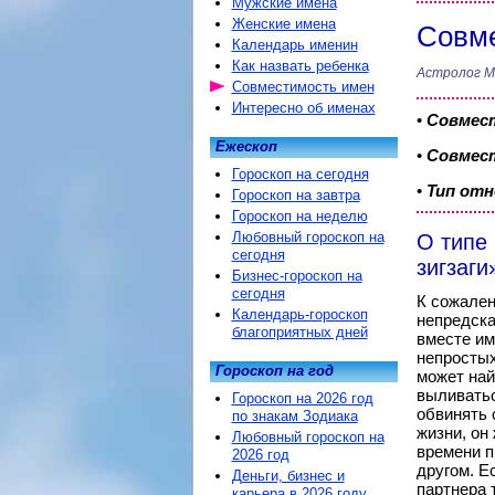
Мужские имена
Женские имена
Совме
Календарь именин
Как назвать ребенка
Астролог М
Совместимость имен
Интересно об именах
•
Совмес
Ежескоп
•
Совмест
Гороскоп на сегодня
•
Тип от
Гороскоп на завтра
Гороскоп на неделю
Любовный гороскоп на
О типе
сегодня
зигзаги
Бизнес-гороскоп на
сегодня
К сожален
Календарь-гороскоп
непредска
благоприятных дней
вместе им
непростых
Гороскоп на год
может най
выливатьс
Гороскоп на 2026 год
обвинять 
по знакам Зодиака
жизни, он
Любовный гороскоп на
времени п
2026 год
другом. Е
Деньги, бизнес и
партнера 
карьера в 2026 году