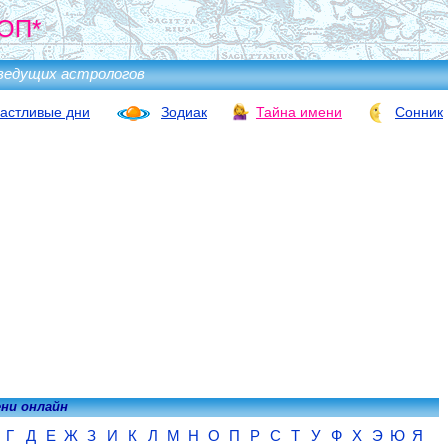
ОП*
ведущих астрологов
астливые дни
Зодиак
Тайна имени
Сонник
ени онлайн
Г
Д
Е
Ж
З
И
К
Л
М
Н
О
П
Р
С
Т
У
Ф
Х
Э
Ю
Я