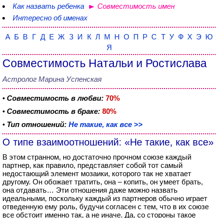
Как назвать ребенка
Совместимость имен
Интересно об именах
А
Б
В
Г
Д
Е
Ж
З
И
К
Л
М
Н
О
П
Р
С
Т
У
Ф
Х
Э
Ю
Я
Совместимость Натальи и Ростислава
Астролог Марина Успенская
•
Совместимость в любви:
70%
•
Совместимость в браке:
80%
•
Тип отношений:
Не такие, как все >>
О типе взаимоотношений: «Не такие, как все»
В этом странном, но достаточно прочном союзе каждый
партнер, как правило, представляет собой тот самый
недостающий элемент мозаики, которого так не хватает
другому. Он обожает тратить, она – копить, он умеет брать,
она отдавать… Эти отношения даже можно назвать
идеальными, поскольку каждый из партнеров обычно играет
отведенную ему роль, будучи согласен с тем, что в их союзе
все обстоит именно так, а не иначе. Да, со стороны такое