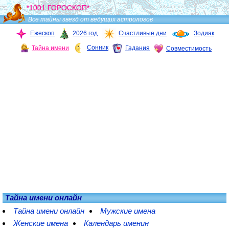
*1001 ГОРОСКОП*
Все тайны звезд от ведущих астрологов
Ежескоп
2026 год
Счастливые дни
Зодиак
Сонник
Тайна имени
Гадания
Совместимость
Тайна имени онлайн
Тайна имени онлайн
Мужские имена
Женские имена
Календарь именин