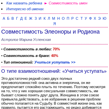
Как назвать ребенка
Совместимость имен
Интересно об именах
А
Б
В
Г
Д
Е
Ж
З
И
К
Л
М
Н
О
П
Р
С
Т
У
Ф
Х
Э
Ю
Я
Совместимость Элеоноры и Родиона
Астролог Марина Успенская
•
Совместимость в любви:
70%
•
Совместимость в браке:
40%
•
Тип отношений:
Учиться уступать >>
О типе взаимоотношений: «Учиться уступать»
Это достаточно редкий союз двух полных
противоположностей: она активна и энергична, он же
предпочитает спокойно плыть по течению. Поэтому несмотря
на то, что у них хорошая сексуальная совместимость, им
бывает сложно понять друг друга. Женщина в этом союзе
привыкла действовать, а ее избранник в решении проблем
обычно полагается на Судьбу. В совместной жизни она, как
правило, пытается его растормошить, но редко добивается