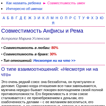
Как назвать ребенка
Совместимость имен
Интересно об именах
А
Б
В
Г
Д
Е
Ж
З
И
К
Л
М
Н
О
П
Р
С
Т
У
Ф
Х
Э
Ю
Я
Совместимость Анфисы и Рема
Астролог Марина Успенская
•
Совместимость в любви:
80%
•
Совместимость в браке:
30%
•
Тип отношений:
Несмотря ни на что >>
О типе взаимоотношений: «Несмотря ни на
что»
Это очень редкий союз: она беззаботна, он пунктуален и
деловит. Однако когда отношения все-таки завязываются,
мужчина нередко бывает покорен воплощением своей полной
противоположности. Его бережливость в этом союзе
сталкивается с ее пренебрежением к деньгам, его
озабоченность делами – с ее желанием веселиться, его
домовитость с ее непоседливостью, страстью к путешествиям