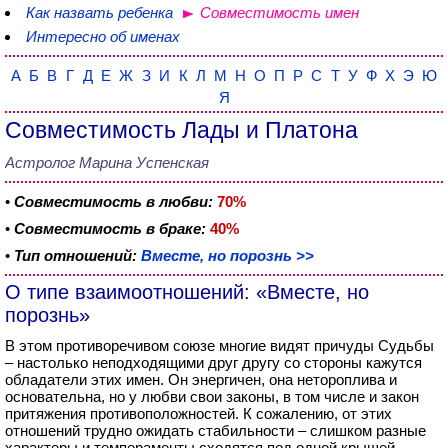
Как назвать ребенка
Совместимость имен
Интересно об именах
А
Б
В
Г
Д
Е
Ж
З
И
К
Л
М
Н
О
П
Р
С
Т
У
Ф
Х
Э
Ю
Я
Совместимость Лады и Платона
Астролог Марина Успенская
•
Совместимость в любви:
70%
•
Совместимость в браке:
40%
•
Тип отношений:
Вместе, но порознь >>
О типе взаимоотношений: «Вместе, но
порознь»
В этом противоречивом союзе многие видят причуды Судьбы
– настолько неподходящими друг другу со стороны кажутся
обладатели этих имен. Он энергичен, она нетороплива и
основательна, но у любви свои законы, в том числе и закон
притяжения противоположностей. К сожалению, от этих
отношений трудно ожидать стабильности – слишком разные
характеры и темпераменты сходятся под одной крышей,