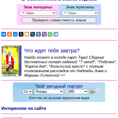
Знак женщины
Знак мужчины
Что ждет тебя завтра?
Найди ответ в колоде карт Таро! Сборник
бесплатных онлайн гаданий: *7 звезд*, *Подкова*,
*Карта дня*, *Кельтский крест* с полным
толкованием раскладов от Надежды Зима и
Марины Успенской >>
Твой звездный портрет
Кто ты по лучшим гороскопам мира
Интересное на сайте