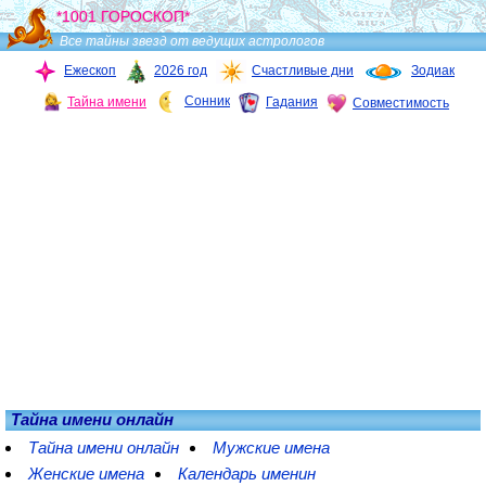
*1001 ГОРОСКОП*
Все тайны звезд от ведущих астрологов
Ежескоп
2026 год
Счастливые дни
Зодиак
Сонник
Тайна имени
Гадания
Совместимость
Тайна имени онлайн
Тайна имени онлайн
Мужские имена
Женские имена
Календарь именин