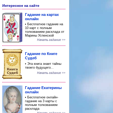
Интересное на сайте
Гадание на картах
онлайн
• Бесплатное гадание на
10 карт с полным
толкованием расклада от
Марины Успенской
Начать гадание >>
Гадание по Книге
Судеб
• Эта книга знает тайны
твоего будущего...
Начать гадание >>
Гадание Екатерины
онлайн
• Бесплатное онлайн-
гадание на 3 карты с
полным толкованием
расклада