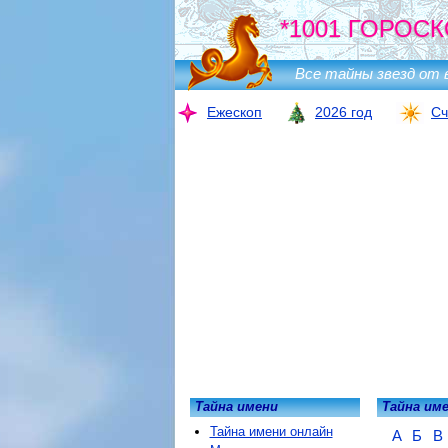
*1001 ГОРОСК
Все тайны звезд от 
Ежескоп
2026 год
Сч
Тайна имени
Тайна им
Тайна имени онлайн
А
Б
В