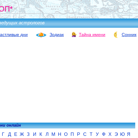
ОП*
ведущих астрологов
астливые дни
Зодиак
Тайна имени
Сонник
ени онлайн
Г
Д
Е
Ж
З
И
К
Л
М
Н
О
П
Р
С
Т
У
Ф
Х
Э
Ю
Я