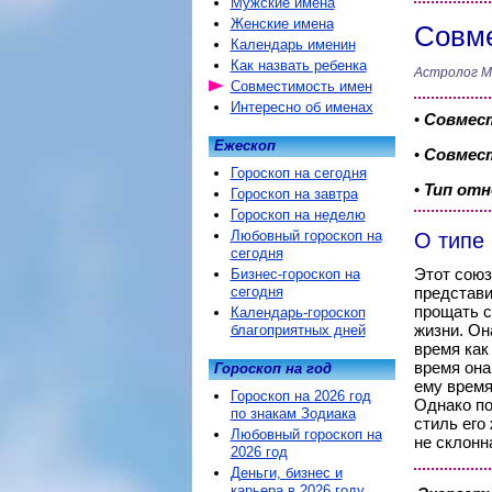
Мужские имена
Женские имена
Совме
Календарь именин
Как назвать ребенка
Астролог М
Совместимость имен
Интересно об именах
•
Совмес
Ежескоп
•
Совмест
Гороскоп на сегодня
•
Тип от
Гороскоп на завтра
Гороскоп на неделю
Любовный гороскоп на
О типе
сегодня
Этот союз
Бизнес-гороскоп на
сегодня
представи
прощать с
Календарь-гороскоп
жизни. Он
благоприятных дней
время как 
время она
Гороскоп на год
ему время
Гороскоп на 2026 год
Однако по
по знакам Зодиака
стиль его
Любовный гороскоп на
не склонн
2026 год
Деньги, бизнес и
карьера в 2026 году