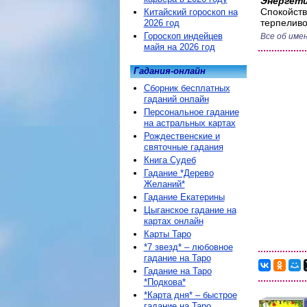
Энергети
Спокойств
Китайский гороскоп на
терпеливо
2026 год
Гороскоп индейцев
Все об име
майя на 2026 год
Гадания-онлайн
Сборник бесплатных
гаданий онлайн
Персональное гадание
на астральных картах
Рождественские и
святочные гадания
Книга Судеб
Гадание *Дерево
Желаний*
Гадание Екатерины
Цыганское гадание на
картах онлайн
Карты Таро
*7 звезд* – любовное
гадание на Таро
Гадание на Таро
*Подкова*
*Карта дня* – быстрое
гадание на Таро