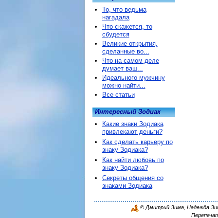
То, что ведьма
нагадала
Что скажется, то
сбудется
Великие открытия,
сделанные во...
Что на самом деле
думает ваш...
Идеального мужчину
можно найти...
Все статьи
Интересный Зодиак
Какие знаки Зодиака
привлекают деньги?
Как сделать карьеру по
знаку Зодиака?
Как найти любовь по
знаку Зодиака?
Секреты общения со
знаками Зодиака
© Дмитрий Зима, Надежда Зима
Перепечат