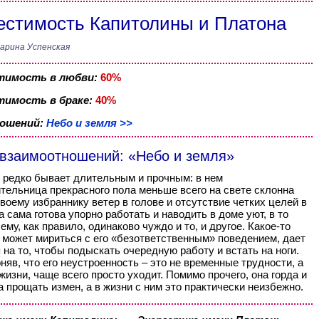
стимость Капитолины и Платона
арина Успенская
тимость в любви:
60%
имость в браке:
40%
ношений:
Небо и земля >>
 взаимоотношений: «Небо и земля»
 редко бывает длительным и прочным: в нем
тельница прекрасного пола меньше всего на свете склонна
воему избраннику ветер в голове и отсутствие четких целей в
а сама готова упорно работать и наводить в доме уют, в то
ему, как правило, одинаково чуждо и то, и другое. Какое-то
 может мириться с его «безответственным» поведением, дает
 на то, чтобы подыскать очередную работу и встать на ноги.
няв, что его неустроенность – это не временные трудности, а
 жизни, чаще всего просто уходит. Помимо прочего, она горда и
а прощать измен, а в жизни с ним это практически неизбежно.