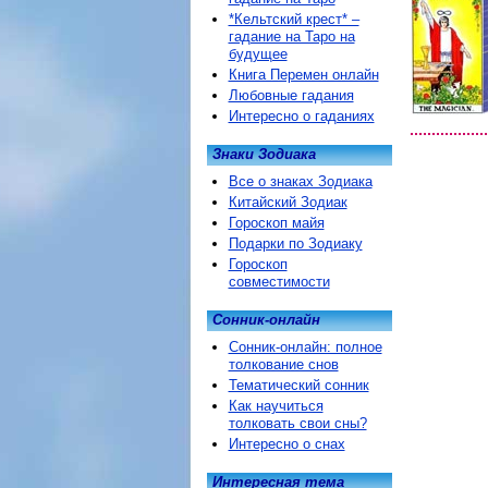
*Кельтский крест* –
гадание на Таро на
будущее
Книга Перемен онлайн
Любовные гадания
Интересно о гаданиях
Знаки Зодиака
Все о знаках Зодиака
Китайский Зодиак
Гороскоп майя
Подарки по Зодиаку
Гороскоп
совместимости
Сонник-онлайн
Сонник-онлайн: полное
толкование снов
Тематический сонник
Как научиться
толковать свои сны?
Интересно о снах
Интересная тема