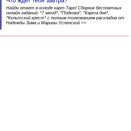
Что ждет тебя завтра?
Найди ответ в колоде карт Таро! Сборник бесплатных
онлайн гаданий: *7 звезд*, *Подкова*, *Карта дня*,
*Кельтский крест* с полным толкованием раскладов от
Надежды Зима и Марины Успенской >>