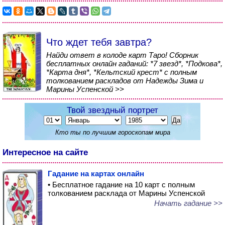
Что ждет тебя завтра?
Найди ответ в колоде карт Таро! Сборник
бесплатных онлайн гаданий: *7 звезд*, *Подкова*,
*Карта дня*, *Кельтский крест* с полным
толкованием раскладов от Надежды Зима и
Марины Успенской >>
Твой звездный портрет
Кто ты по лучшим гороскопам мира
Интересное на сайте
Гадание на картах онлайн
• Бесплатное гадание на 10 карт с полным
толкованием расклада от Марины Успенской
Начать гадание >>