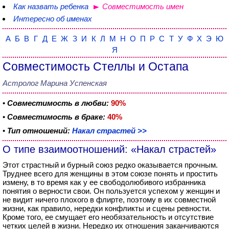
Как назвать ребенка
Совместимость имен
Интересно об именах
А
Б
В
Г
Д
Е
Ж
З
И
К
Л
М
Н
О
П
Р
С
Т
У
Ф
Х
Э
Ю
Я
Совместимость Стеллы и Остапа
Астролог Марина Успенская
•
Совместимость в любви:
90%
•
Совместимость в браке:
40%
•
Тип отношений:
Накал страстей >>
О типе взаимоотношений: «Накал страстей»
Этот страстный и бурный союз редко оказывается прочным.
Труднее всего для женщины в этом союзе понять и простить
измену, в то время как у ее свободолюбивого избранника
понятия о верности свои. Он пользуется успехом у женщин и
не видит ничего плохого в флирте, поэтому в их совместной
жизни, как правило, нередки конфликты и сцены ревности.
Кроме того, ее смущает его необязательность и отсутствие
четких целей в жизни. Нередко их отношения заканчиваются