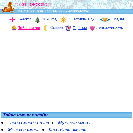
*1001 ГОРОСКОП*
Все тайны звезд от ведущих астрологов
Ежескоп
2026 год
Счастливые дни
Зодиак
Сонник
Тайна имени
Гадания
Совместимость
Тайна имени онлайн
Тайна имени онлайн
Мужские имена
Женские имена
Календарь именин