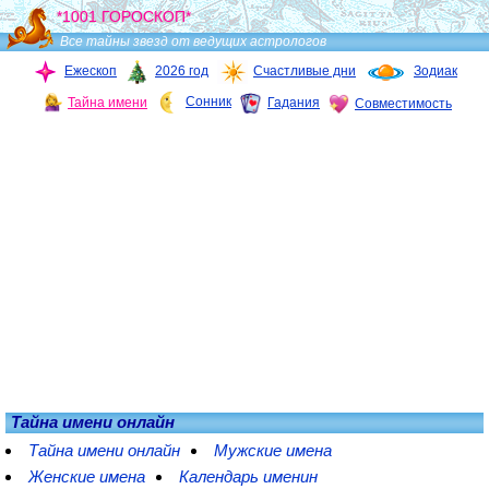
*1001 ГОРОСКОП*
Все тайны звезд от ведущих астрологов
Ежескоп
2026 год
Счастливые дни
Зодиак
Сонник
Тайна имени
Гадания
Совместимость
Тайна имени онлайн
Тайна имени онлайн
Мужские имена
Женские имена
Календарь именин