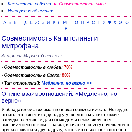
Как назвать ребенка
Совместимость имен
Интересно об именах
А
Б
В
Г
Д
Е
Ж
З
И
К
Л
М
Н
О
П
Р
С
Т
У
Ф
Х
Э
Ю
Я
Совместимость Капитолины и
Митрофана
Астролог Марина Успенская
•
Совместимость в любви:
70%
•
Совместимость в браке:
80%
•
Тип отношений:
Медленно, но верно >>
О типе взаимоотношений: «Медленно, но
верно»
У обладателей этих имен неплохая совместимость. Нетрудно
понять, что тянет их друг к другу: во многом у них схожие
взгляды на жизнь, и для обоих дом и семья являются
высшими ценностями. Правда, вначале они могут очень долго
присматриваться друг к другу, зато в итоге их союз способен