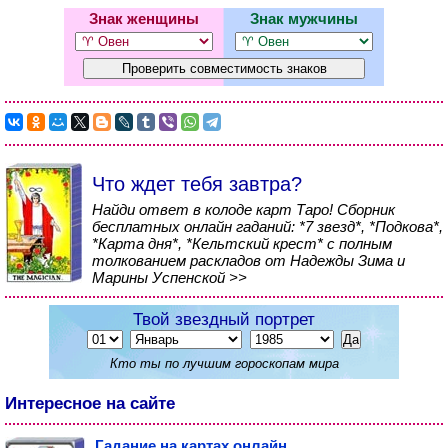
Знак женщины
Знак мужчины
Что ждет тебя завтра?
Найди ответ в колоде карт Таро! Сборник
бесплатных онлайн гаданий: *7 звезд*, *Подкова*,
*Карта дня*, *Кельтский крест* с полным
толкованием раскладов от Надежды Зима и
Марины Успенской >>
Твой звездный портрет
Кто ты по лучшим гороскопам мира
Интересное на сайте
Гадание на картах онлайн