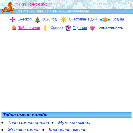
*1001 ГОРОСКОП*
Все тайны звезд от ведущих астрологов
Ежескоп
2026 год
Счастливые дни
Зодиак
Сонник
Тайна имени
Гадания
Совместимость
Тайна имени онлайн
Тайна имени онлайн
Мужские имена
Женские имена
Календарь именин