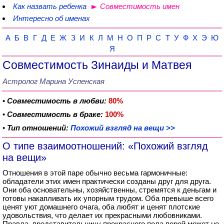
Как назвать ребенка
Совместимость имен
Интересно об именах
А
Б
В
Г
Д
Е
Ж
З
И
К
Л
М
Н
О
П
Р
С
Т
У
Ф
Х
Э
Ю
Я
Совместимость Зинаиды и Матвея
Астролог Марина Успенская
•
Совместимость в любви:
80%
•
Совместимость в браке:
100%
•
Тип отношений:
Похожий взгляд на вещи >>
О типе взаимоотношений: «Похожий взгляд
на вещи»
Отношения в этой паре обычно весьма гармоничные:
обладатели этих имен практически созданы друг для друга.
Они оба основательны, хозяйственны, стремятся к деньгам и
готовы накапливать их упорным трудом. Оба превыше всего
ценят уют домашнего очага, оба любят и ценят плотские
удовольствия, что делает их прекрасными любовниками.
Правда, представительницу прекрасного пола порой может не