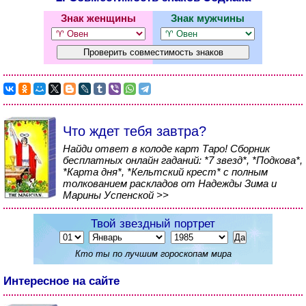
Знак женщины
Знак мужчины
Что ждет тебя завтра?
Найди ответ в колоде карт Таро! Сборник
бесплатных онлайн гаданий: *7 звезд*, *Подкова*,
*Карта дня*, *Кельтский крест* с полным
толкованием раскладов от Надежды Зима и
Марины Успенской >>
Твой звездный портрет
Кто ты по лучшим гороскопам мира
Интересное на сайте