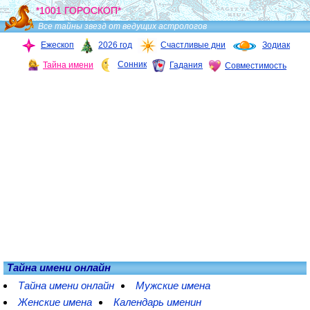
*1001 ГОРОСКОП*
Все тайны звезд от ведущих астрологов
Ежескоп
2026 год
Счастливые дни
Зодиак
Сонник
Тайна имени
Гадания
Совместимость
Тайна имени онлайн
Тайна имени онлайн
Мужские имена
Женские имена
Календарь именин