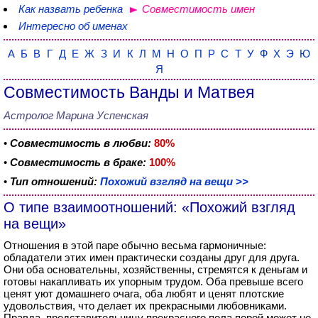
Как назвать ребенка
Совместимость имен
Интересно об именах
А
Б
В
Г
Д
Е
Ж
З
И
К
Л
М
Н
О
П
Р
С
Т
У
Ф
Х
Э
Ю
Я
Совместимость Ванды и Матвея
Астролог Марина Успенская
•
Совместимость в любви:
80%
•
Совместимость в браке:
100%
•
Тип отношений:
Похожий взгляд на вещи >>
О типе взаимоотношений: «Похожий взгляд
на вещи»
Отношения в этой паре обычно весьма гармоничные:
обладатели этих имен практически созданы друг для друга.
Они оба основательны, хозяйственны, стремятся к деньгам и
готовы накапливать их упорным трудом. Оба превыше всего
ценят уют домашнего очага, оба любят и ценят плотские
удовольствия, что делает их прекрасными любовниками.
Правда, представительницу прекрасного пола порой может не