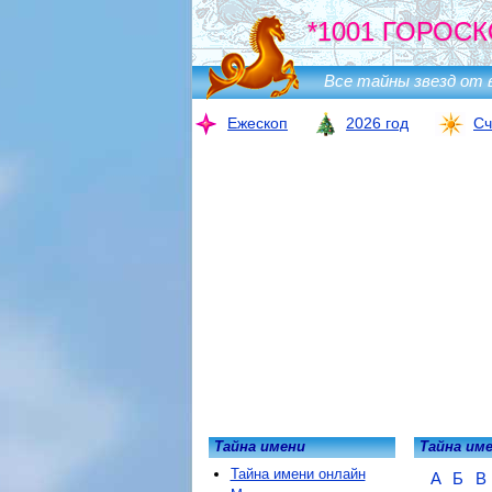
*1001 ГОРОСК
Все тайны звезд от 
Ежескоп
2026 год
Сч
Тайна имени
Тайна им
Тайна имени онлайн
А
Б
В