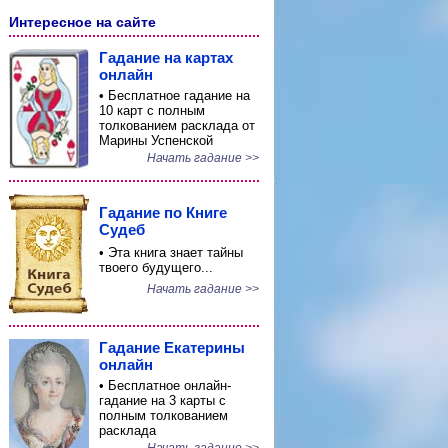
Интересное на сайте
Гадание на картах
онлайн
• Бесплатное гадание на
10 карт с полным
толкованием расклада от
Марины Успенской
Начать гадание >>
Гадание по Книге
Судеб
• Эта книга знает тайны
твоего будущего...
Начать гадание >>
Гадание Екатерины
онлайн
• Бесплатное онлайн-
гадание на 3 карты с
полным толкованием
расклада