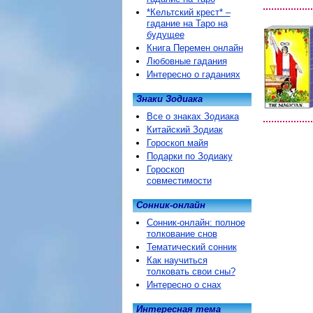
*Кельтский крест* –
гадание на Таро на
будущее
Книга Перемен онлайн
Любовные гадания
Интересно о гаданиях
Знаки Зодиака
Все о знаках Зодиака
Китайский Зодиак
Гороскоп майя
Подарки по Зодиаку
Гороскоп
совместимости
Сонник-онлайн
Сонник-онлайн: полное
толкование снов
Тематический сонник
Как научиться
толковать свои сны?
Интересно о снах
Интересная тема