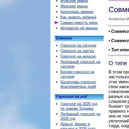
Мужские имена
Женские имена
Совме
Календарь именин
Как назвать ребенка
Астролог М
Совместимость имен
Интересно об именах
•
Совмес
Ежескоп
•
Совмест
Гороскоп на сегодня
•
Тип от
Гороскоп на завтра
Гороскоп на неделю
Любовный гороскоп на
О типе
сегодня
В этом пр
Бизнес-гороскоп на
сегодня
настолько
этих имен
Календарь-гороскоп
свои зако
благоприятных дней
сожалению
разные ха
Гороскоп на год
слишком р
Гороскоп на 2026 год
бывает тр
по знакам Зодиака
правило, 
Любовный гороскоп на
она не лю
2026 год
увлечений
Деньги, бизнес и
тогда, ко
карьера в 2026 году