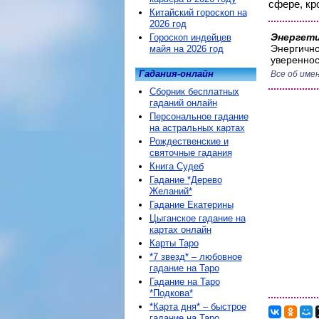
сфере, кр
Китайский гороскоп на
2026 год
Энергети
Гороскоп индейцев
Энергично
майя на 2026 год
увереннос
Гадания-онлайн
Все об име
Сборник бесплатных
гаданий онлайн
Персональное гадание
на астральных картах
Рождественские и
святочные гадания
Книга Судеб
Гадание *Дерево
Желаний*
Гадание Екатерины
Цыганское гадание на
картах онлайн
Карты Таро
*7 звезд* – любовное
гадание на Таро
Гадание на Таро
*Подкова*
*Карта дня* – быстрое
гадание на Таро