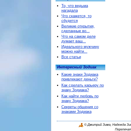
То, что ведьма
нагадала
Что скажется, то
сбудется
Великие открытия,
сделанные во...
Что на самом деле
думает ваш...
Идеального мужчину
можно найти...
Все статьи
Интересный Зодиак
Какие знаки Зодиака
привлекают деньги?
Как сделать карьеру по
знаку Зодиака?
Как найти любовь по
знаку Зодиака?
Секреты общения со
знаками Зодиака
© Дмитрий Зима, Надежда Зима
Перепечат