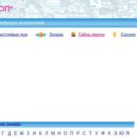
ОП*
ведущих астрологов
астливые дни
Зодиак
Тайна имени
Сонник
ени онлайн
Г
Д
Е
Ж
З
И
К
Л
М
Н
О
П
Р
С
Т
У
Ф
Х
Э
Ю
Я