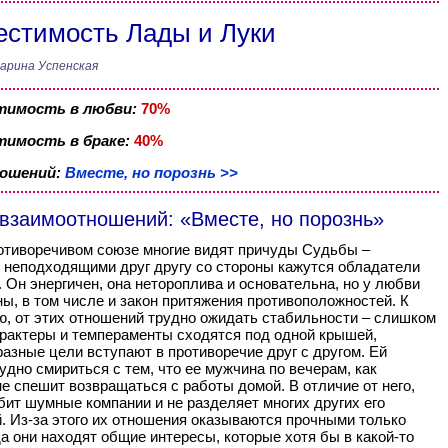
стимость Лады и Луки
арина Успенская
тимость в любви:
70%
имость в браке:
40%
ношений:
Вместе, но порознь >>
 взаимоотношений: «Вместе, но порознь»
отиворечивом союзе многие видят причуды Судьбы –
 неподходящими друг другу со стороны кажутся обладатели
. Он энергичен, она нетороплива и основательна, но у любви
ны, в том числе и закон притяжения противоположностей. К
, от этих отношений трудно ожидать стабильности – слишком
рактеры и темпераменты сходятся под одной крышей,
азные цели вступают в противоречие друг с другом. Ей
удно смириться с тем, что ее мужчина по вечерам, как
не спешит возвращаться с работы домой. В отличие от него,
бит шумные компании и не разделяет многих других его
. Из-за этого их отношения оказываются прочными только
гда они находят общие интересы, которые хотя бы в какой-то