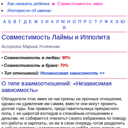
Как назвать ребенка
Совместимость имен
Интересно об именах
А
Б
В
Г
Д
Е
Ж
З
И
К
Л
М
Н
О
П
Р
С
Т
У
Ф
Х
Э
Ю
Я
Совместимость Лаймы и Ипполита
Астролог Марина Успенская
•
Совместимость в любви:
90%
•
Совместимость в браке:
70%
•
Тип отношений:
Независимая зависимость >>
О типе взаимоотношений: «Независимая
зависимость»
Обладатели этих имен не настроены на прочные отношения,
однако на удивление им самим, вместе они могут прожить
долгие годы. Как правило, представительница прекрасного
пола, с ее широтой взглядов и спокойным отношением к
деньгам, не собирается «пилить» своего избранника по поводу
его работы и зарплаты, он же в свою очередь готов разделить
с ней ее интересы и многочисленные хобби, даже довольно