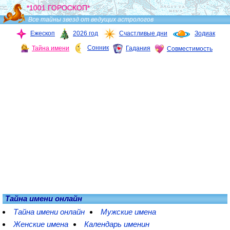
*1001 ГОРОСКОП*
Все тайны звезд от ведущих астрологов
Ежескоп
2026 год
Счастливые дни
Зодиак
Сонник
Тайна имени
Гадания
Совместимость
Тайна имени онлайн
Тайна имени онлайн
Мужские имена
Женские имена
Календарь именин