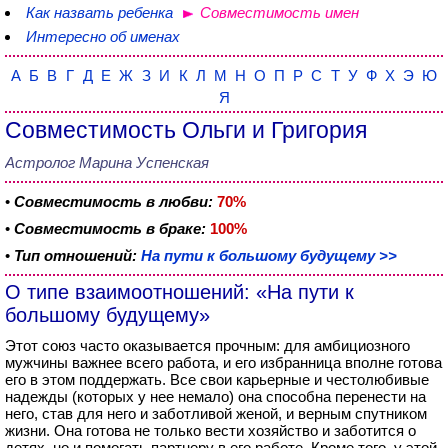
Как назвать ребенка
Совместимость имен
Интересно об именах
А
Б
В
Г
Д
Е
Ж
З
И
К
Л
М
Н
О
П
Р
С
Т
У
Ф
Х
Э
Ю
Я
Совместимость Ольги и Григория
Астролог Марина Успенская
•
Совместимость в любви:
70%
•
Совместимость в браке:
100%
•
Тип отношений:
На пути к большому будущему >>
О типе взаимоотношений: «На пути к
большому будущему»
Этот союз часто оказывается прочным: для амбициозного
мужчины важнее всего работа, и его избранница вполне готова
его в этом поддержать. Все свои карьерные и честолюбивые
надежды (которых у нее немало) она способна перенести на
него, став для него и заботливой женой, и верным спутником
жизни. Она готова не только вести хозяйство и заботится о
детях, но и помогать партнеру в его работе. Кроме того, у этой