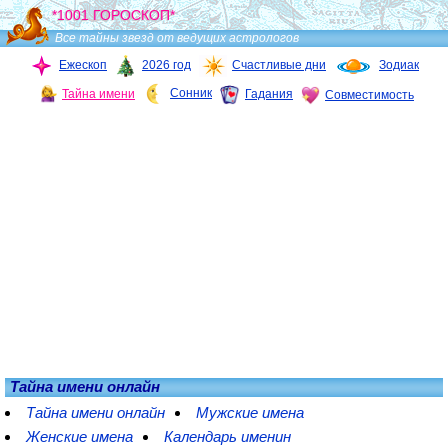
*1001 ГОРОСКОП*
Все тайны звезд от ведущих астрологов
Ежескоп
2026 год
Счастливые дни
Зодиак
Сонник
Тайна имени
Гадания
Совместимость
Тайна имени онлайн
Тайна имени онлайн
Мужские имена
Женские имена
Календарь именин