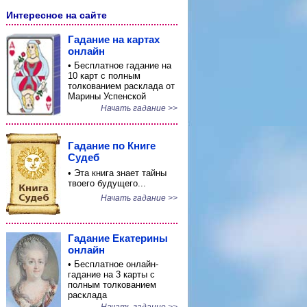
Интересное на сайте
Гадание на картах
онлайн
• Бесплатное гадание на
10 карт с полным
толкованием расклада от
Марины Успенской
Начать гадание >>
Гадание по Книге
Судеб
• Эта книга знает тайны
твоего будущего...
Начать гадание >>
Гадание Екатерины
онлайн
• Бесплатное онлайн-
гадание на 3 карты с
полным толкованием
расклада