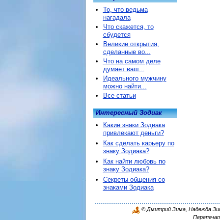
То, что ведьма
нагадала
Что скажется, то
сбудется
Великие открытия,
сделанные во...
Что на самом деле
думает ваш...
Идеального мужчину
можно найти...
Все статьи
Интересный Зодиак
Какие знаки Зодиака
привлекают деньги?
Как сделать карьеру по
знаку Зодиака?
Как найти любовь по
знаку Зодиака?
Секреты общения со
знаками Зодиака
© Дмитрий Зима, Надежда Зима
Перепечат