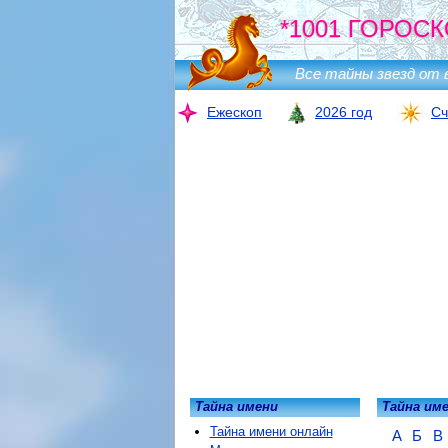
*1001 ГОРОСК
Все тайны звезд от 
Ежескоп
2026 год
Сч
Тайна имени
Тайна им
Тайна имени онлайн
А
Б
В