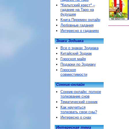
*Кельтский крест* –
гадание на Таро на
будущее
Книга Перемен онлайн
Любовные гадания
Интересно о гаданиях
Знаки Зодиака
Все о знаках Зодиака
Китайский Зодиак
Гороскоп майя
Подарки по Зодиаку
Гороскоп
совместимости
Сонник-онлайн
Сонник-онлайн: полное
толкование снов
Тематический сонник
Как научиться
толковать свои сны?
Интересно о снах
Интересная тема