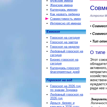
Мужские имена
Женские имена
Совме
Календарь именин
Как назвать ребенка
Астролог М
Совместимость имен
Интересно об именах
•
Совмес
Ежескоп
•
Совмест
Гороскоп на сегодня
•
Тип от
Гороскоп на завтра
Гороскоп на неделю
Любовный гороскоп на
О типе
сегодня
Этот союз
Бизнес-гороскоп на
сегодня
обладател
активного
Календарь-гороскоп
непрактич
благоприятных дней
хозяйство
женственн
Гороскоп на год
нуждается
Гороскоп на 2026 год
ради нее 
по знакам Зодиака
Любовный гороскоп на
2026 год
Энергети
Деньги, бизнес и
Логичност
карьера в 2026 году