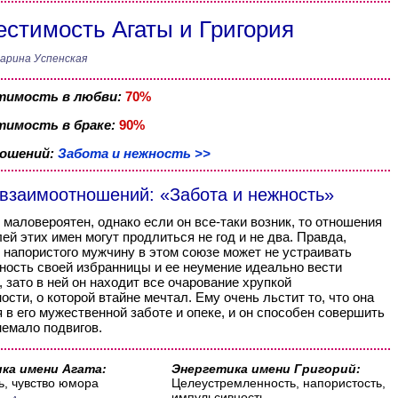
стимость Агаты и Григория
арина Успенская
тимость в любви:
70%
имость в браке:
90%
ношений:
Забота и нежность >>
 взаимоотношений: «Забота и нежность»
 маловероятен, однако если он все-таки возник, то отношения
ей этих имен могут продлиться не год и не два. Правда,
, напористого мужчину в этом союзе может не устраивать
ность своей избранницы и ее неумение идеально вести
, зато в ней он находит все очарование хрупкой
ости, о которой втайне мечтал. Ему очень льстит то, что она
 в его мужественной заботе и опеке, и он способен совершить
немало подвигов.
ка имени Агата:
Энергетика имени Григорий:
ь, чувство юмора
Целеустремленность, напористость,
импульсивность