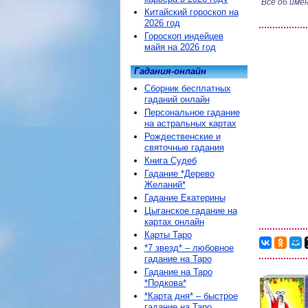
Все об име
Китайский гороскоп на
2026 год
Гороскоп индейцев
майя на 2026 год
Гадания-онлайн
Сборник бесплатных
гаданий онлайн
Персональное гадание
на астральных картах
Рождественские и
святочные гадания
Книга Судеб
Гадание *Дерево
Желаний*
Гадание Екатерины
Цыганское гадание на
картах онлайн
Карты Таро
*7 звезд* – любовное
гадание на Таро
Гадание на Таро
*Подкова*
*Карта дня* – быстрое
гадание на Таро