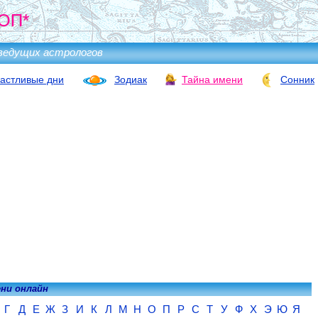
ОП*
ведущих астрологов
астливые дни
Зодиак
Тайна имени
Сонник
ени онлайн
Г
Д
Е
Ж
З
И
К
Л
М
Н
О
П
Р
С
Т
У
Ф
Х
Э
Ю
Я