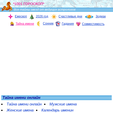
*1001 ГОРОСКОП*
Все тайны звезд от ведущих астрологов
Ежескоп
2026 год
Счастливые дни
Зодиак
Сонник
Тайна имени
Гадания
Совместимость
Тайна имени онлайн
Тайна имени онлайн
Мужские имена
Женские имена
Календарь именин