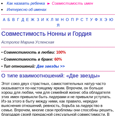
Как назвать ребенка
Совместимость имен
Интересно об именах
А
Б
В
Г
Д
Е
Ж
З
И
К
Л
М
Н
О
П
Р
С
Т
У
Ф
Х
Э
Ю
Я
Совместимость Нонны и Гордия
Астролог Марина Успенская
•
Совместимость в любви:
100%
•
Совместимость в браке:
60%
•
Тип отношений:
Две звезды >>
О типе взаимоотношений: «Две звезды»
Этот союз двух страстных, самостоятельных натур часто
оказывается по-настоящему ярким. Впрочем, он больше
хорош для любви, чем для семейной жизни: оба обладателя
этих имен привыкли быть лидерами и не привыкли уступать.
Из-за этого в быту между ними, как правило, нередки
выяснения отношений, ревность, борьба за лидерство в
семье. Впрочем, многие свои проблемы они способны решить,
благодаря своей прекрасной сексуальной совместимости. В