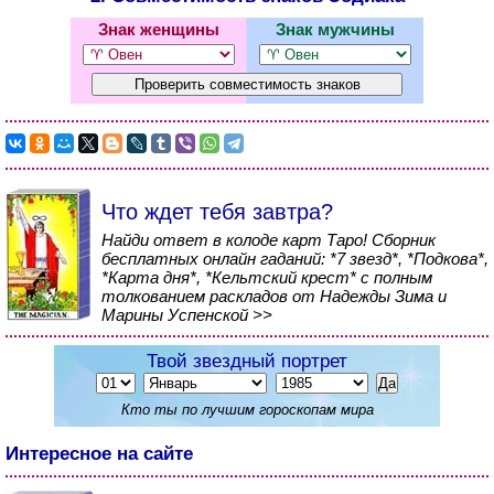
Знак женщины
Знак мужчины
Что ждет тебя завтра?
Найди ответ в колоде карт Таро! Сборник
бесплатных онлайн гаданий: *7 звезд*, *Подкова*,
*Карта дня*, *Кельтский крест* с полным
толкованием раскладов от Надежды Зима и
Марины Успенской >>
Твой звездный портрет
Кто ты по лучшим гороскопам мира
Интересное на сайте