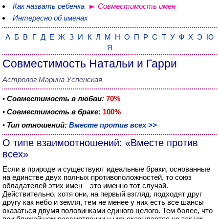
Как назвать ребенка
Совместимость имен
Интересно об именах
А
Б
В
Г
Д
Е
Ж
З
И
К
Л
М
Н
О
П
Р
С
Т
У
Ф
Х
Э
Ю
Я
Совместимость Натальи и Гарри
Астролог Марина Успенская
•
Совместимость в любви:
70%
•
Совместимость в браке:
100%
•
Тип отношений:
Вместе против всех >>
О типе взаимоотношений: «Вместе против
всех»
Если в природе и существуют идеальные браки, основанные
на единстве двух полных противоположностей, то союз
обладателей этих имен – это именно тот случай.
Действительно, хотя они, на первый взгляд, подходят друг
другу как небо и земля, тем не менее у них есть все шансы
оказаться двумя половинками единого целого. Тем более, что
при ближайшем рассмотрении у них оказывается не так уж