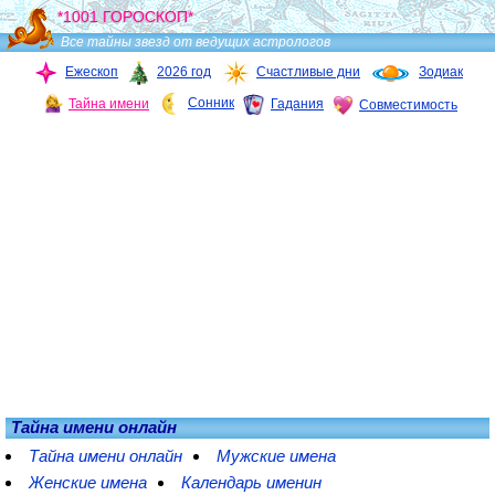
*1001 ГОРОСКОП*
Все тайны звезд от ведущих астрологов
Ежескоп
2026 год
Счастливые дни
Зодиак
Сонник
Тайна имени
Гадания
Совместимость
Тайна имени онлайн
Тайна имени онлайн
Мужские имена
Женские имена
Календарь именин