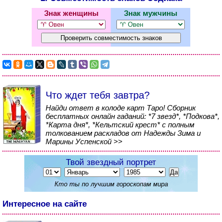
Знак женщины
Знак мужчины
Что ждет тебя завтра?
Найди ответ в колоде карт Таро! Сборник
бесплатных онлайн гаданий: *7 звезд*, *Подкова*,
*Карта дня*, *Кельтский крест* с полным
толкованием раскладов от Надежды Зима и
Марины Успенской >>
Твой звездный портрет
Кто ты по лучшим гороскопам мира
Интересное на сайте