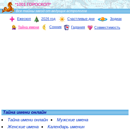
*1001 ГОРОСКОП*
Все тайны звезд от ведущих астрологов
Ежескоп
2026 год
Счастливые дни
Зодиак
Сонник
Тайна имени
Гадания
Совместимость
Тайна имени онлайн
Тайна имени онлайн
Мужские имена
Женские имена
Календарь именин