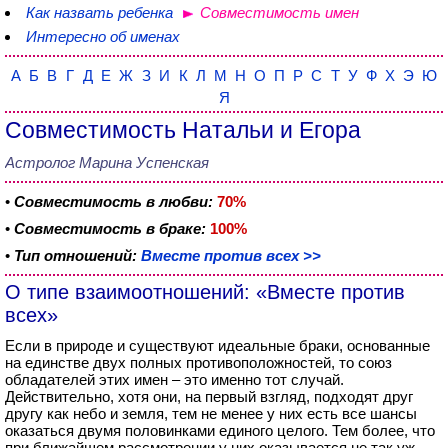
Как назвать ребенка
Совместимость имен
Интересно об именах
А
Б
В
Г
Д
Е
Ж
З
И
К
Л
М
Н
О
П
Р
С
Т
У
Ф
Х
Э
Ю
Я
Совместимость Натальи и Егора
Астролог Марина Успенская
•
Совместимость в любви:
70%
•
Совместимость в браке:
100%
•
Тип отношений:
Вместе против всех >>
О типе взаимоотношений: «Вместе против
всех»
Если в природе и существуют идеальные браки, основанные
на единстве двух полных противоположностей, то союз
обладателей этих имен – это именно тот случай.
Действительно, хотя они, на первый взгляд, подходят друг
другу как небо и земля, тем не менее у них есть все шансы
оказаться двумя половинками единого целого. Тем более, что
при ближайшем рассмотрении у них оказывается не так уж