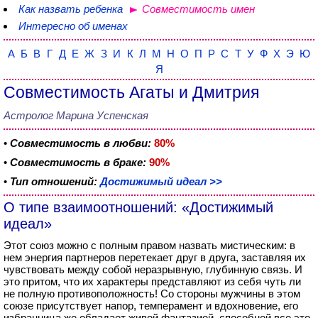
Как назвать ребенка
Совместимость имен
Интересно об именах
А
Б
В
Г
Д
Е
Ж
З
И
К
Л
М
Н
О
П
Р
С
Т
У
Ф
Х
Э
Ю
Я
Совместимость Агаты и Дмитрия
Астролог Марина Успенская
•
Совместимость в любви:
80%
•
Совместимость в браке:
90%
•
Тип отношений:
Достижимый идеал >>
О типе взаимоотношений: «Достижимый
идеал»
Этот союз можно с полным правом назвать мистическим: в
нем энергия партнеров перетекает друг в друга, заставляя их
чувствовать между собой неразрывную, глубинную связь. И
это притом, что их характеры представляют из себя чуть ли
не полную противоположность! Со стороны мужчины в этом
союзе присутствует напор, темперамент и вдохновение, его
избранница же обладает живой фантазией, способной все это