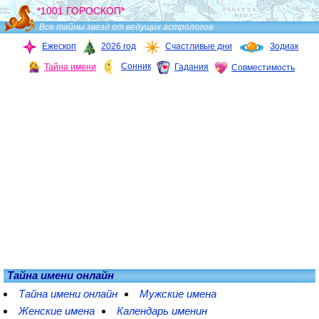
*1001 ГОРОСКОП*
Все тайны звезд от ведущих астрологов
Ежескоп
2026 год
Счастливые дни
Зодиак
Сонник
Тайна имени
Гадания
Совместимость
Тайна имени онлайн
Тайна имени онлайн
Мужские имена
Женские имена
Календарь именин