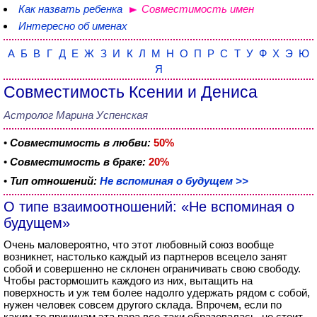
Как назвать ребенка
Совместимость имен
Интересно об именах
А
Б
В
Г
Д
Е
Ж
З
И
К
Л
М
Н
О
П
Р
С
Т
У
Ф
Х
Э
Ю
Я
Совместимость Ксении и Дениса
Астролог Марина Успенская
•
Совместимость в любви:
50%
•
Совместимость в браке:
20%
•
Тип отношений:
Не вспоминая о будущем >>
О типе взаимоотношений: «Не вспоминая о
будущем»
Очень маловероятно, что этот любовный союз вообще
возникнет, настолько каждый из партнеров всецело занят
собой и совершенно не склонен ограничивать свою свободу.
Чтобы растормошить каждого из них, вытащить на
поверхность и уж тем более надолго удержать рядом с собой,
нужен человек совсем другого склада. Впрочем, если по
каким-то причинам эта пара все-таки образовалась, не стоит