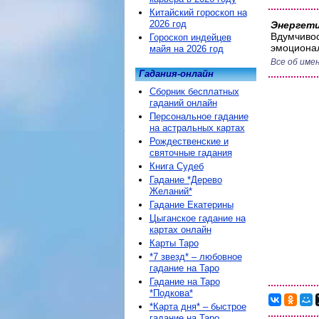
Китайский гороскоп на
2026 год
Энергети
Вдумчивос
Гороскоп индейцев
эмоциона
майя на 2026 год
Все об име
Гадания-онлайн
Сборник бесплатных
гаданий онлайн
Персональное гадание
на астральных картах
Рождественские и
святочные гадания
Книга Судеб
Гадание *Дерево
Желаний*
Гадание Екатерины
Цыганское гадание на
картах онлайн
Карты Таро
*7 звезд* – любовное
гадание на Таро
Гадание на Таро
*Подкова*
*Карта дня* – быстрое
гадание на Таро