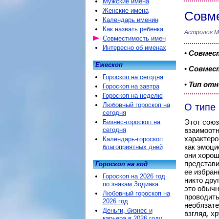
Мужские имена
Женские имена
Совме
Календарь именин
Как назвать ребенка
Астролог М
Совместимость имен
Интересно об именах
•
Совмес
Ежескоп
•
Совмест
Гороскоп на сегодня
•
Тип от
Гороскоп на завтра
Гороскоп на неделю
Любовный гороскоп на
О типе
сегодня
Этот союз
Бизнес-гороскоп на
сегодня
взаимоотн
характеро
Календарь-гороскоп
как эмоци
благоприятных дней
они хорош
представи
Гороскоп на год
ее избран
Гороскоп на 2026 год
никто дру
по знакам Зодиака
это обычн
Любовный гороскоп на
проводить
2026 год
необязате
Деньги, бизнес и
взгляд, х
карьера в 2026 году