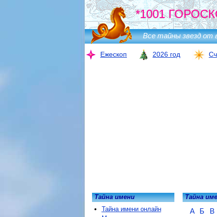
*1001 ГОРОСК
Все тайны звезд от 
Ежескоп
2026 год
Сч
Тайна имени
Тайна им
Тайна имени онлайн
А
Б
В