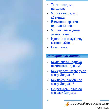
То, что ведьма
нагадала
Что скажется, то
сбудется
Великие открытия,
сделанные во...
Что на самом деле
думает ваш...
Идеального мужчину
можно найти...
Все статьи
Интересный Зодиак
Какие знаки Зодиака
привлекают деньги?
Как сделать карьеру по
знаку Зодиака?
Как найти любовь по
знаку Зодиака?
Секреты общения со
знаками Зодиака
© Дмитрий Зима, Надежда Зима
Перепечат