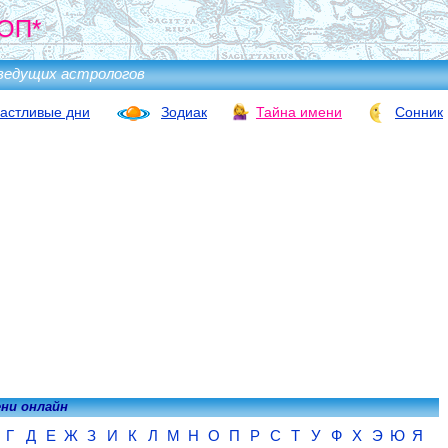
ОП*
ведущих астрологов
астливые дни
Зодиак
Тайна имени
Сонник
ени онлайн
Г
Д
Е
Ж
З
И
К
Л
М
Н
О
П
Р
С
Т
У
Ф
Х
Э
Ю
Я