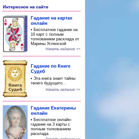
Интересное на сайте
Гадание на картах
онлайн
• Бесплатное гадание на
10 карт с полным
толкованием расклада от
Марины Успенской
Начать гадание >>
Гадание по Книге
Судеб
• Эта книга знает тайны
твоего будущего...
Начать гадание >>
Гадание Екатерины
онлайн
• Бесплатное онлайн-
гадание на 3 карты с
полным толкованием
расклада