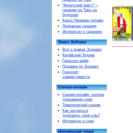
*Кельтский крест* –
гадание на Таро на
будущее
Книга Перемен онлайн
Любовные гадания
Интересно о гаданиях
Знаки Зодиака
Все о знаках Зодиака
Китайский Зодиак
Гороскоп майя
Подарки по Зодиаку
Гороскоп
совместимости
Сонник-онлайн
Сонник-онлайн: полное
толкование снов
Тематический сонник
Как научиться
толковать свои сны?
Интересно о снах
Интересная тема