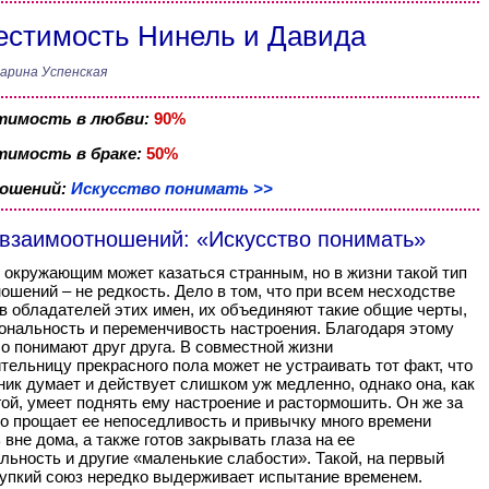
стимость Нинель и Давида
арина Успенская
тимость в любви:
90%
имость в браке:
50%
ношений:
Искусство понимать >>
 взаимоотношений: «Искусство понимать»
 окружающим может казаться странным, но в жизни такой тип
ошений – не редкость. Дело в том, что при всем несходстве
в обладателей этих имен, их объединяют такие общие черты,
ональность и переменчивость настроения. Благодаря этому
о понимают друг друга. В совместной жизни
тельницу прекрасного пола может не устраивать тот факт, что
ник думает и действует слишком уж медленно, однако она, как
гой, умеет поднять ему настроение и растормошить. Он же за
о прощает ее непоседливость и привычку много времени
 вне дома, а также готов закрывать глаза на ее
льность и другие «маленькие слабости». Такой, на первый
рупкий союз нередко выдерживает испытание временем.