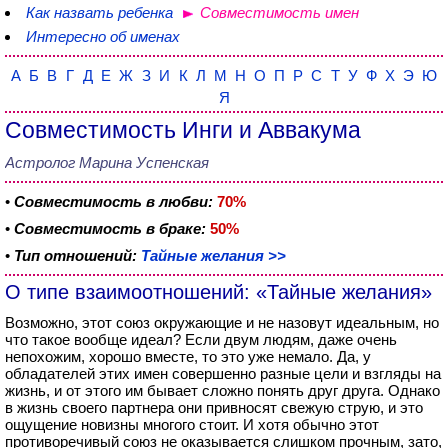
Как назвать ребенка
Совместимость имен
Интересно об именах
А
Б
В
Г
Д
Е
Ж
З
И
К
Л
М
Н
О
П
Р
С
Т
У
Ф
Х
Э
Ю
Я
Совместимость Инги и Аввакума
Астролог Марина Успенская
•
Совместимость в любви:
70%
•
Совместимость в браке:
50%
•
Тип отношений:
Тайные желания >>
О типе взаимоотношений: «Тайные желания»
Возможно, этот союз окружающие и не назовут идеальным, но
что такое вообще идеал? Если двум людям, даже очень
непохожим, хорошо вместе, то это уже немало. Да, у
обладателей этих имен совершенно разные цели и взгляды на
жизнь, и от этого им бывает сложно понять друг друга. Однако
в жизнь своего партнера они привносят свежую струю, и это
ощущение новизны многого стоит. И хотя обычно этот
противоречивый союз не оказывается слишком прочным, зато,