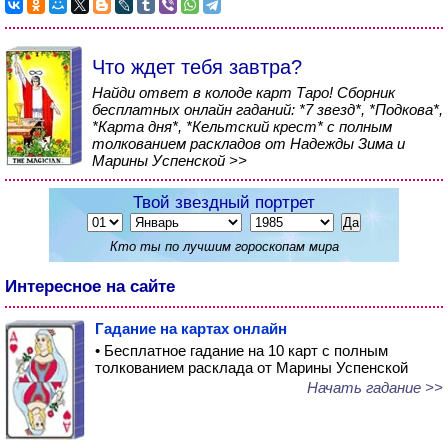
Что ждет тебя завтра?
Найди ответ в колоде карт Таро! Сборник
бесплатных онлайн гаданий: *7 звезд*, *Подкова*,
*Карта дня*, *Кельтский крест* с полным
толкованием раскладов от Надежды Зима и
Марины Успенской >>
Твой звездный портрет
Кто ты по лучшим гороскопам мира
Интересное на сайте
Гадание на картах онлайн
• Бесплатное гадание на 10 карт с полным
толкованием расклада от Марины Успенской
Начать гадание >>