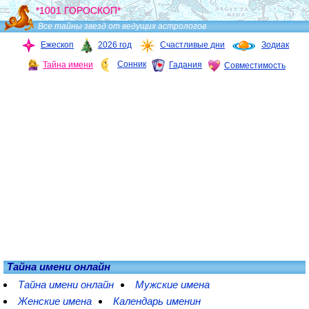
*1001 ГОРОСКОП*
Все тайны звезд от ведущих астрологов
Ежескоп
2026 год
Счастливые дни
Зодиак
Сонник
Тайна имени
Гадания
Совместимость
Тайна имени онлайн
Тайна имени онлайн
Мужские имена
Женские имена
Календарь именин