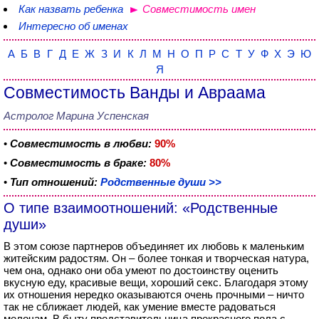
Как назвать ребенка
Совместимость имен
Интересно об именах
А
Б
В
Г
Д
Е
Ж
З
И
К
Л
М
Н
О
П
Р
С
Т
У
Ф
Х
Э
Ю
Я
Совместимость Ванды и Авраама
Астролог Марина Успенская
•
Совместимость в любви:
90%
•
Совместимость в браке:
80%
•
Тип отношений:
Родственные души >>
О типе взаимоотношений: «Родственные
души»
В этом союзе партнеров объединяет их любовь к маленьким
житейским радостям. Он – более тонкая и творческая натура,
чем она, однако они оба умеют по достоинству оценить
вкусную еду, красивые вещи, хороший секс. Благодаря этому
их отношения нередко оказываются очень прочными – ничто
так не сближает людей, как умение вместе радоваться
мелочам. В быту представительница прекрасного пола с