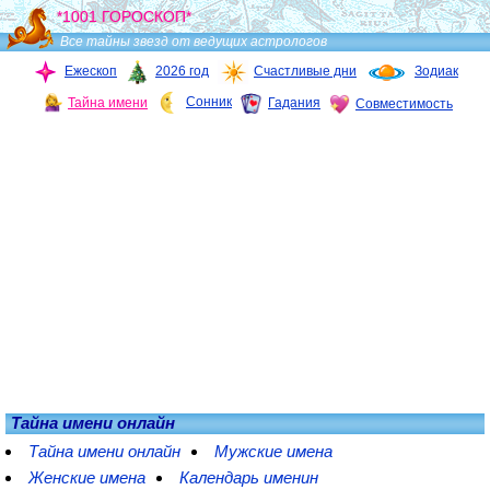
*1001 ГОРОСКОП*
Все тайны звезд от ведущих астрологов
Ежескоп
2026 год
Счастливые дни
Зодиак
Сонник
Тайна имени
Гадания
Совместимость
Тайна имени онлайн
Тайна имени онлайн
Мужские имена
Женские имена
Календарь именин