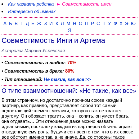
Как назвать ребенка
Совместимость имен
Интересно об именах
А
Б
В
Г
Д
Е
Ж
З
И
К
Л
М
Н
О
П
Р
С
Т
У
Ф
Х
Э
Ю
Я
Совместимость Инги и Артема
Астролог Марина Успенская
•
Совместимость в любви:
70%
•
Совместимость в браке:
80%
•
Тип отношений:
Не такие, как все >>
О типе взаимоотношений: «Не такие, как все»
В этом странном, но достаточно прочном союзе каждый
партнер, как правило, представляет собой тот самый
недостающий элемент мозаики, которого так не хватает
другому. Он обожает тратить, она – копить, он умеет брать,
она отдавать… Эти отношения даже можно назвать
идеальными, поскольку каждый из партнеров обычно играет
отведенную ему роль, будучи согласен с тем, что в их союзе
все обстоит именно так, а не иначе. Да, со стороны такое