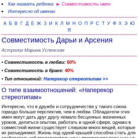
Как назвать ребенка
Совместимость имен
Интересно об именах
А
Б
В
Г
Д
Е
Ж
З
И
К
Л
М
Н
О
П
Р
С
Т
У
Ф
Х
Э
Ю
Я
Совместимость Дарьи и Арсения
Астролог Марина Успенская
•
Совместимость в любви:
60%
•
Совместимость в браке:
40%
•
Тип отношений:
Наперекор стереотипам >>
О типе взаимоотношений: «Наперекор
стереотипам»
Интересно, что в дружбе и сотрудничестве у такого союза
гораздо больше перспектив, чем в любви. Обладатели этих
имен могут дать друг другу немало бесценных жизненных
уроков, делиться опытом, работать в одной сфере, однако в
совместной жизни существует слишком много вещей, которые
их разъединяют. Жизнь под одной крышей способна стать для
требовательной представительницы прекрасного пола и ее не