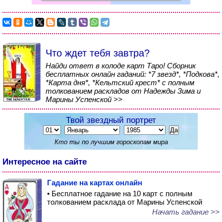
Что ждет тебя завтра?
Найди ответ в колоде карт Таро! Сборник
бесплатных онлайн гаданий: *7 звезд*, *Подкова*,
*Карта дня*, *Кельтский крест* с полным
толкованием раскладов от Надежды Зима и
Марины Успенской >>
Твой звездный портрет
Кто ты по лучшим гороскопам мира
Интересное на сайте
Гадание на картах онлайн
• Бесплатное гадание на 10 карт с полным
толкованием расклада от Марины Успенской
Начать гадание >>