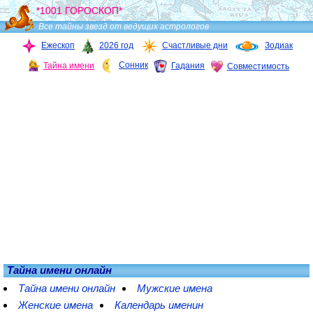
*1001 ГОРОСКОП*
Все тайны звезд от ведущих астрологов
Ежескоп
2026 год
Счастливые дни
Зодиак
Сонник
Тайна имени
Гадания
Совместимость
Тайна имени онлайн
Тайна имени онлайн
Мужские имена
Женские имена
Календарь именин