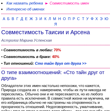
Как назвать ребенка
Совместимость имен
Интересно об именах
А
Б
В
Г
Д
Е
Ж
З
И
К
Л
М
Н
О
П
Р
С
Т
У
Ф
Х
Э
Ю
Я
Совместимость Таисии и Арсена
Астролог Марина Успенская
•
Совместимость в любви:
70%
•
Совместимость в браке:
40%
•
Тип отношений:
Сто тайн друг от друга >>
О типе взаимоотношений: «Сто тайн друг от
друга»
Обладатели этих имен настолько непохожи, что кажется,
Природа создала их с намерением, чтобы их пути никогда не
пересеклись. Обычно они и не пересекаются, но из любого
правила есть исключения. В совместной жизни ни мужчина, ни
его избранница обычно не настроены на откровенность и
прозрачность отношений. Недоговоренность, умалчивание,
тайны друг от друга и иногда даже обман – все это они оба, как