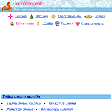
*1001 ГОРОСКОП*
Все тайны звезд от ведущих астрологов
Ежескоп
2026 год
Счастливые дни
Зодиак
Сонник
Тайна имени
Гадания
Совместимость
Тайна имени онлайн
Тайна имени онлайн
Мужские имена
Женские имена
Календарь именин