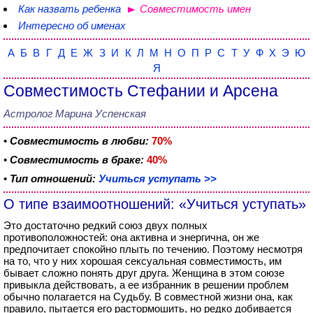
Как назвать ребенка
Совместимость имен
Интересно об именах
А
Б
В
Г
Д
Е
Ж
З
И
К
Л
М
Н
О
П
Р
С
Т
У
Ф
Х
Э
Ю
Я
Совместимость Стефании и Арсена
Астролог Марина Успенская
•
Совместимость в любви:
70%
•
Совместимость в браке:
40%
•
Тип отношений:
Учиться уступать >>
О типе взаимоотношений: «Учиться уступать»
Это достаточно редкий союз двух полных
противоположностей: она активна и энергична, он же
предпочитает спокойно плыть по течению. Поэтому несмотря
на то, что у них хорошая сексуальная совместимость, им
бывает сложно понять друг друга. Женщина в этом союзе
привыкла действовать, а ее избранник в решении проблем
обычно полагается на Судьбу. В совместной жизни она, как
правило, пытается его растормошить, но редко добивается