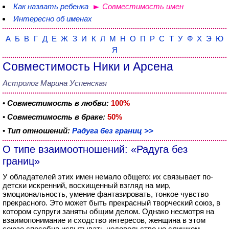
Как назвать ребенка
Совместимость имен
Интересно об именах
А
Б
В
Г
Д
Е
Ж
З
И
К
Л
М
Н
О
П
Р
С
Т
У
Ф
Х
Э
Ю
Я
Совместимость Ники и Арсена
Астролог Марина Успенская
•
Совместимость в любви:
100%
•
Совместимость в браке:
50%
•
Тип отношений:
Радуга без границ >>
О типе взаимоотношений: «Радуга без
границ»
У обладателей этих имен немало общего: их связывает по-
детски искренний, восхищенный взгляд на мир,
эмоциональность, умение фантазировать, тонкое чувство
прекрасного. Это может быть прекрасный творческий союз, в
котором супруги заняты общим делом. Однако несмотря на
взаимопонимание и сходство интересов, женщина в этом
союзе способна испытывать недовольство не слишком