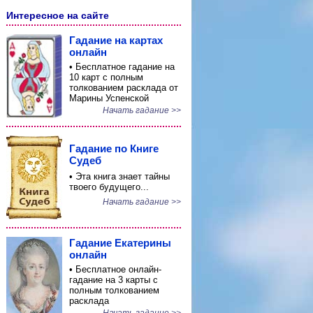
Интересное на сайте
Гадание на картах
онлайн
• Бесплатное гадание на
10 карт с полным
толкованием расклада от
Марины Успенской
Начать гадание >>
Гадание по Книге
Судеб
• Эта книга знает тайны
твоего будущего...
Начать гадание >>
Гадание Екатерины
онлайн
• Бесплатное онлайн-
гадание на 3 карты с
полным толкованием
расклада