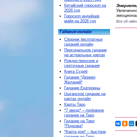
Китайский гороскоп на
Энергети
2026 год
Увлеченно
эмоциона
Гороскоп индейцев
майя на 2026 год
Все об име
Гадания-онлайн
Сборник бесплатных
гаданий онлайн
Персональное гадание
на астральных картах
Рождественские и
святочные гадания
Книга Судеб
Гадание *Дерево
Желаний*
Гадание Екатерины
Цыганское гадание на
картах онлайн
Карты Таро
*7 звезд* – любовное
гадание на Таро
Гадание на Таро
*Подкова*
*Карта дня* – быстрое
гадание на Таро