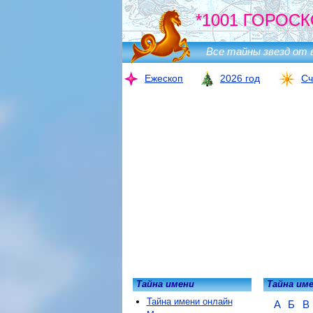
*1001 ГОРОСК
Все тайны звезд от 
Ежескоп
2026 год
Сч
Тайна имени
Тайна им
Тайна имени онлайн
А
Б
В