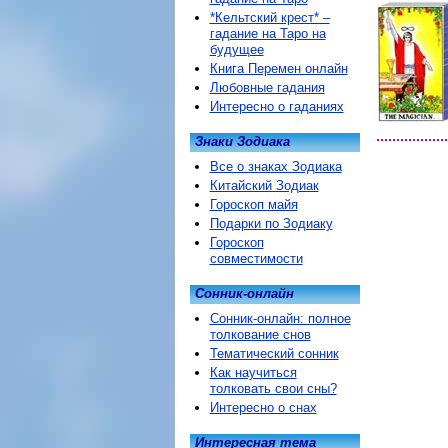
*Кельтский крест* –
гадание на Таро на
будущее
Книга Перемен онлайн
Любовные гадания
Интересно о гаданиях
Знаки Зодиака
Все о знаках Зодиака
Китайский Зодиак
Гороскоп майя
Подарки по Зодиаку
Гороскоп
совместимости
Сонник-онлайн
Сонник-онлайн: полное
толкование снов
Тематический сонник
Как научиться
толковать свои сны?
Интересно о снах
Интересная тема