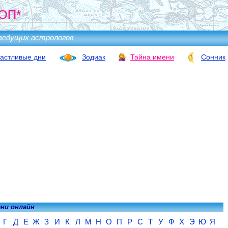
ОП*
ведущих астрологов
астливые дни
Зодиак
Тайна имени
Сонник
ени онлайн
Г
Д
Е
Ж
З
И
К
Л
М
Н
О
П
Р
С
Т
У
Ф
Х
Э
Ю
Я