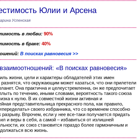
стимость Юлии и Арсена
арина Успенская
тимость в любви:
90%
имость в браке:
40%
ношений:
В поисках равновесия >>
 взаимоотношений: «В поисках равновесия»
тиль жизни, цели и характеры обладателей этих имен
 разнятся, что окружающим может казаться, что они прилетели
планет. Она практична и целеустремленна, он же предпочитает
плыть по течению, иными словами, вероятность такого союза
изка к нулю. В их совместной жизни активная и
йная представительница прекрасного пола, как правило,
«переделать» своего избранника, что со временем способно
к разрыву. Впрочем, если у нее все-таки получается придать
ил и веры в себя, а самой – избавиться от излишней
льности, их союз становится гораздо более гармоничным и
должаться всю жизнь.