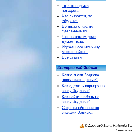
То, что ведьма
нагадала
Что скажется, то
сбудется
Великие открытия,
сделанные во...
Что на самом деле
думает ваш...
Идеального мужчину
можно найти...
Все статьи
Интересный Зодиак
Какие знаки Зодиака
привлекают деньги?
Как сделать карьеру по
знаку Зодиака?
Как найти любовь по
знаку Зодиака?
Секреты общения со
знаками Зодиака
© Дмитрий Зима, Надежда Зима
Перепечат