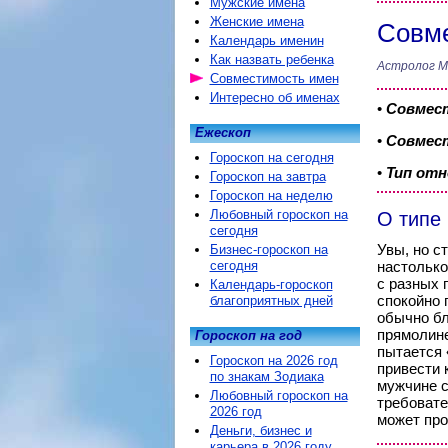
Мужские имена
Женские имена
Совме
Календарь именин
Как назвать ребенка
Астролог М
Совместимость имен
Интересно об именах
•
Совмес
Ежескоп
•
Совмест
Гороскоп на сегодня
•
Тип от
Гороскоп на завтра
Гороскоп на неделю
Любовный гороскоп на
О типе
сегодня
Увы, но с
Бизнес-гороскоп на
сегодня
настолько
с разных 
Календарь-гороскоп
спокойно 
благоприятных дней
обычно бл
прямолине
Гороскоп на год
пытается 
Гороскоп на 2026 год
привести 
по знакам Зодиака
мужчине с
Любовный гороскоп на
требовате
2026 год
может про
Деньги, бизнес и
карьера в 2026 году