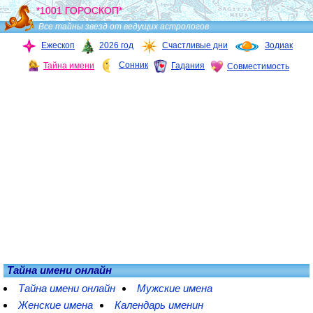
*1001 ГОРОСКОП*
Все тайны звезд от ведущих астрологов
Ежескоп
2026 год
Счастливые дни
Зодиак
Сонник
Тайна имени
Гадания
Совместимость
Тайна имени онлайн
Тайна имени онлайн
Мужские имена
Женские имена
Календарь именин