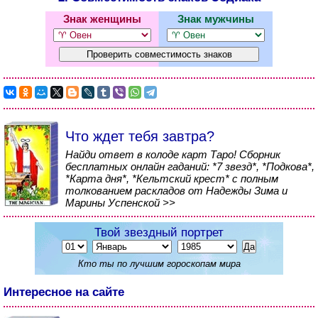
Знак женщины
Знак мужчины
Что ждет тебя завтра?
Найди ответ в колоде карт Таро! Сборник
бесплатных онлайн гаданий: *7 звезд*, *Подкова*,
*Карта дня*, *Кельтский крест* с полным
толкованием раскладов от Надежды Зима и
Марины Успенской >>
Твой звездный портрет
Кто ты по лучшим гороскопам мира
Интересное на сайте