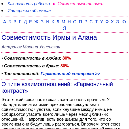
Как назвать ребенка
Совместимость имен
Интересно об именах
А
Б
В
Г
Д
Е
Ж
З
И
К
Л
М
Н
О
П
Р
С
Т
У
Ф
Х
Э
Ю
Я
Совместимость Ирмы и Алана
Астролог Марина Успенская
•
Совместимость в любви:
80%
•
Совместимость в браке:
80%
•
Тип отношений:
Гармоничный контраст >>
О типе взаимоотношений: «Гармоничный
контраст»
Этот яркий союз часто оказывается очень прочным. У
обладателей этих имен прекрасная сексуальная
совместимость; чувства, вспыхнувшие между ними, не
собираются угасать всего лишь через месяц близких
отношений. Напротив, есть все шансы для того, что со
временем они будут лишь разгораться. Впрочем, этот союз
хорош не только для постели, но и для совместной жизни и