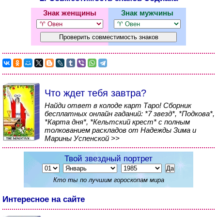
Знак женщины
Знак мужчины
Что ждет тебя завтра?
Найди ответ в колоде карт Таро! Сборник
бесплатных онлайн гаданий: *7 звезд*, *Подкова*,
*Карта дня*, *Кельтский крест* с полным
толкованием раскладов от Надежды Зима и
Марины Успенской >>
Твой звездный портрет
Кто ты по лучшим гороскопам мира
Интересное на сайте