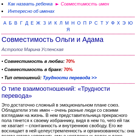
Как назвать ребенка
Совместимость имен
Интересно об именах
А
Б
В
Г
Д
Е
Ж
З
И
К
Л
М
Н
О
П
Р
С
Т
У
Ф
Х
Э
Ю
Я
Совместимость Ольги и Адама
Астролог Марина Успенская
•
Совместимость в любви:
70%
•
Совместимость в браке:
70%
•
Тип отношений:
Трудности перевода >>
О типе взаимоотношений: «Трудности
перевода»
Это достаточно сложный в эмоциональном плане союз.
Обладатели этих имен – очень разные люди со своими
взглядами на жизнь. В нем представительница прекрасного
пола тянется к своему избраннику, видя в нем то, чего ей так
не хватает – спонтанность и внутреннюю свободу. Его же
восхищает в ней целеустремленность и организованность: она
всегда готова напомнить ему о неотложных делах и даже