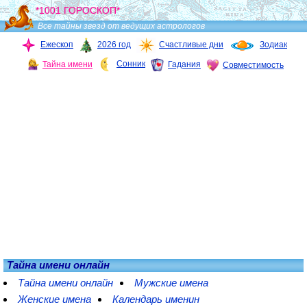
*1001 ГОРОСКОП*
Все тайны звезд от ведущих астрологов
Ежескоп
2026 год
Счастливые дни
Зодиак
Сонник
Тайна имени
Гадания
Совместимость
Тайна имени онлайн
Тайна имени онлайн
Мужские имена
Женские имена
Календарь именин