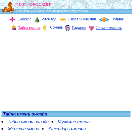
*1001 ГОРОСКОП*
Все тайны звезд от ведущих астрологов
Ежескоп
2026 год
Счастливые дни
Зодиак
Сонник
Тайна имени
Гадания
Совместимость
Тайна имени онлайн
Тайна имени онлайн
Мужские имена
Женские имена
Календарь именин