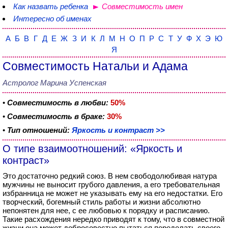
Как назвать ребенка
Совместимость имен
Интересно об именах
А
Б
В
Г
Д
Е
Ж
З
И
К
Л
М
Н
О
П
Р
С
Т
У
Ф
Х
Э
Ю
Я
Совместимость Натальи и Адама
Астролог Марина Успенская
•
Совместимость в любви:
50%
•
Совместимость в браке:
30%
•
Тип отношений:
Яркость и контраст >>
О типе взаимоотношений: «Яркость и
контраст»
Это достаточно редкий союз. В нем свободолюбивая натура
мужчины не выносит грубого давления, а его требовательная
избранница не может не указывать ему на его недостатки. Его
творческий, богемный стиль работы и жизни абсолютно
непонятен для нее, с ее любовью к порядку и расписанию.
Такие расхождения нередко приводят к тому, что в совместной
жизни она может добросовестно пытаться переделать своего