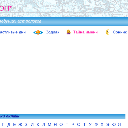
ОП*
ведущих астрологов
астливые дни
Зодиак
Тайна имени
Сонник
ени онлайн
Г
Д
Е
Ж
З
И
К
Л
М
Н
О
П
Р
С
Т
У
Ф
Х
Э
Ю
Я