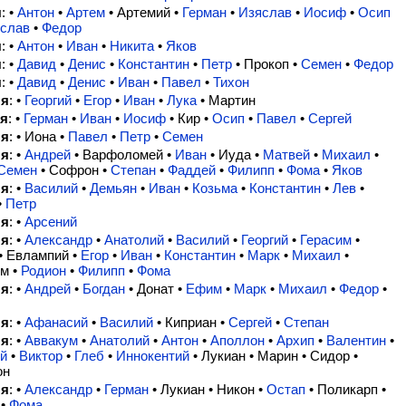
я
: •
Антон
•
Артем
• Артемий •
Герман
•
Изяслав
•
Иосиф
•
Осип
слав
•
Федор
я
: •
Антон
•
Иван
•
Никита
•
Яков
я
: •
Давид
•
Денис
•
Константин
•
Петр
• Прокоп •
Семен
•
Федор
я
: •
Давид
•
Денис
•
Иван
•
Павел
•
Тихон
ля
: •
Георгий
•
Егор
•
Иван
•
Лука
• Мартин
я
: •
Герман
•
Иван
•
Иосиф
• Кир •
Осип
•
Павел
•
Сергей
ля
: • Иона •
Павел
•
Петр
•
Семен
ля
: •
Андрей
• Варфоломей •
Иван
• Иуда •
Матвей
•
Михаил
•
Семен
• Софрон •
Степан
•
Фаддей
•
Филипп
•
Фома
•
Яков
ля
: •
Василий
•
Демьян
•
Иван
•
Козьма
•
Константин
•
Лев
•
•
Петр
ля
: •
Арсений
ля
: •
Александр
•
Анатолий
•
Василий
•
Георгий
•
Герасим
•
• Евлампий •
Егор
•
Иван
•
Константин
•
Марк
•
Михаил
•
м •
Родион
•
Филипп
•
Фома
ля
: •
Андрей
•
Богдан
• Донат •
Ефим
•
Марк
•
Михаил
•
Федор
•
ля
: •
Афанасий
•
Василий
• Киприан •
Сергей
•
Степан
ля
: •
Аввакум
•
Анатолий
•
Антон
•
Аполлон
•
Архип
•
Валентин
•
й
•
Виктор
•
Глеб
•
Иннокентий
• Лукиан • Марин • Сидор •
он
ля
: •
Александр
•
Герман
• Лукиан • Никон •
Остап
• Поликарп •
•
Фома