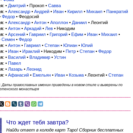
ля
: •
Дмитрий
• Прокоп •
Савва
ля
: •
Александр
•
Андрей
•
Иван
•
Кирилл
•
Михаил
•
Панкратий
•
Федор
• Феодосий
ля
: •
Александр
•
Антон
•
Аполлон
•
Даниил
• Леонтий
ля
: •
Антон
•
Аркадий
•
Лев
• Никодим
ля
: •
Арсений
•
Гавриил
•
Григорий
•
Ефим
•
Иван
•
Михаил
•
•
Семен
•
Федор
ля
: •
Антон
•
Гавриил
•
Степан
•
Юлиан
•
Юлий
ля
: •
Иван
•
Ираклий
• Никодим •
Петр
•
Степан
•
Федор
ля
: •
Василий
•
Владимир
•
Устин
ля
: •
Павел
ля
: •
Лазарь
•
Леонид
ля
: •
Афанасий
•
Емельян
•
Иван
•
Козьма
• Леонтий •
Степан
: Даты православных именин приведены в новом стиле и выверены по
етенского монастыря
Что ждет тебя завтра?
Найди ответ в колоде карт Таро! Сборник бесплатных