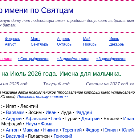
 имени по Святцам
ужную дату нет подходящих имен, традиция допускает выбрать имя
м датам.
Февраль
Март
Апрель
Май
Июнь
Август
Сентябрь
Октябрь
Ноябрь
Декабрь
альчики
• Святцы/девочки
• Зодиак/мальчики
• Зодиак/девочки
 на Июль 2026 года. Имена для мальчика.
 на 2025 год
Текущий год
Святцы на 2027 год >>
не указаны даты новомучеников (прославление которых было установлено
 XX века).
Показать новомучеников >>
я
: • Ипат • Леонтий
я
: •
Варлаам
• Зосим •
Иван
• Иуда •
Фаддей
я
: •
Андрей
•
Афанасий
•
Глеб
• Гурий •
Дмитрий
• Елисей •
Иван
 Мефодий •
Наум
•
Фома
я
: •
Антон
•
Максим
•
Никита
•
Терентий
•
Федор
•
Юлиан
•
Юлий
я
: •
Василий
• Галактион •
Григорий