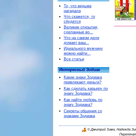
То, что ведьма
нагадала
Что скажется, то
сбудется
Великие открытия,
сделанные во...
Что на самом деле
думает ваш...
Идеального мужчину
можно найти...
Все статьи
Интересный Зодиак
Какие знаки Зодиака
привлекают деньги?
Как сделать карьеру по
знаку Зодиака?
Как найти любовь по
знаку Зодиака?
Секреты общения со
знаками Зодиака
© Дмитрий Зима, Надежда Зима
Перепечат