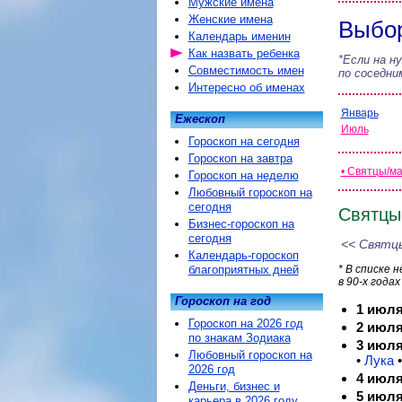
Мужские имена
Женские имена
Выбор
Календарь именин
Как назвать ребенка
*Если на н
Совместимость имен
по соседни
Интересно об именах
Январь
Ежескоп
Июль
Гороскоп на сегодня
Гороскоп на завтра
• Святцы/м
Гороскоп на неделю
Любовный гороскоп на
сегодня
Святцы
Бизнес-гороскоп на
сегодня
<< Святцы
Календарь-гороскоп
благоприятных дней
* В списке 
в 90-х годах
Гороскоп на год
1 июл
Гороскоп на 2026 год
2 июл
по знакам Зодиака
3 июл
Любовный гороскоп на
•
Лука
•
2026 год
4 июл
Деньги, бизнес и
5 июл
карьера в 2026 году