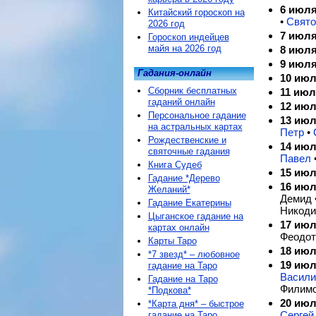
6 июл
Китайский гороскоп на
•
Свято
2026 год
7 июл
Гороскоп индейцев
майя на 2026 год
8 июл
9 июл
Гадания-онлайн
10 ию
Сборник бесплатных
11 июл
гаданий онлайн
12 ию
Персональное гадание
13 ию
на астральных картах
Петр
•
Рождественские и
14 ию
святочные гадания
Павел
Книга Судеб
15 ию
Гадание *Дерево
16 ию
Желаний*
Демид 
Гадание Екатерины
Никоди
Цыганское гадание на
17 ию
картах онлайн
Феодот
Карты Таро
18 ию
*7 звезд* – любовное
19 ию
гадание на Таро
Васили
Гадание на Таро
Филим
*Подкова*
20 ию
*Карта дня* – быстрое
Сергей
гадание на Таро