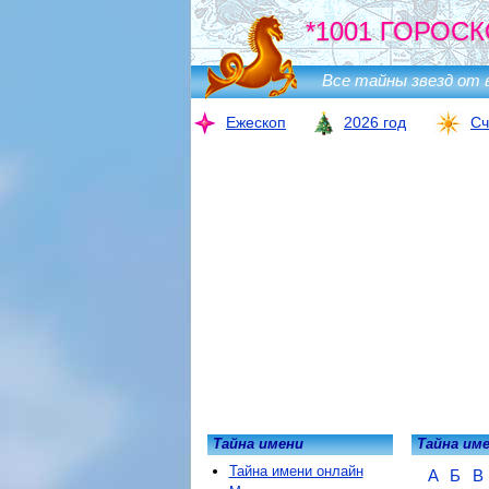
*1001 ГОРОСК
Все тайны звезд от 
Ежескоп
2026 год
Сч
Тайна имени
Тайна им
Тайна имени онлайн
А
Б
В