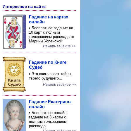
Интересное на сайте
Гадание на картах
онлайн
• Бесплатное гадание на
10 карт с полным
толкованием расклада от
Марины Успенской
Начать гадание >>
Гадание по Книге
Судеб
• Эта книга знает тайны
твоего будущего...
Начать гадание >>
Гадание Екатерины
онлайн
• Бесплатное онлайн-
гадание на 3 карты с
полным толкованием
расклада