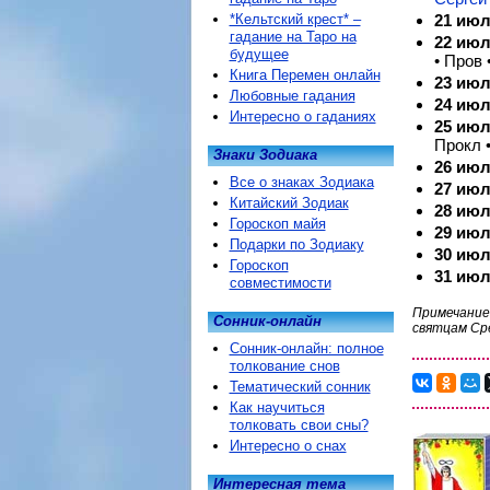
*Кельтский крест* –
21 ию
гадание на Таро на
22 ию
будущее
• Пров 
Книга Перемен онлайн
23 ию
Любовные гадания
24 ию
Интересно о гаданиях
25 ию
Прокл 
Знаки Зодиака
26 ию
Все о знаках Зодиака
27 ию
Китайский Зодиак
28 ию
Гороскоп майя
29 ию
Подарки по Зодиаку
30 ию
Гороскоп
31 ию
совместимости
Примечание
Сонник-онлайн
святцам Ср
Сонник-онлайн: полное
толкование снов
Тематический сонник
Как научиться
толковать свои сны?
Интересно о снах
Интересная тема