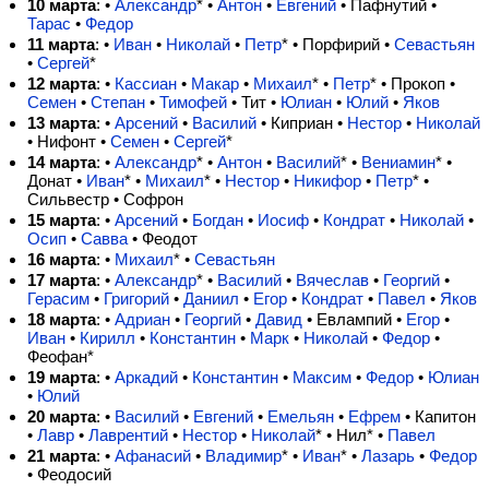
10 марта
: •
Александр
*
•
Антон
•
Евгений
• Пафнутий •
Тарас
•
Федор
11 марта
: •
Иван
•
Николай
•
Петр
*
• Порфирий •
Севастьян
•
Сергей
*
12 марта
: •
Кассиан
•
Макар
•
Михаил
*
•
Петр
*
• Прокоп •
Семен
•
Степан
•
Тимофей
• Тит •
Юлиан
•
Юлий
•
Яков
13 марта
: •
Арсений
•
Василий
• Киприан •
Нестор
•
Николай
• Нифонт •
Семен
•
Сергей
*
14 марта
: •
Александр
*
•
Антон
•
Василий
*
•
Вениамин
*
•
Донат •
Иван
*
•
Михаил
*
•
Нестор
•
Никифор
•
Петр
*
•
Сильвестр • Софрон
15 марта
: •
Арсений
•
Богдан
•
Иосиф
•
Кондрат
•
Николай
•
Осип
•
Савва
• Феодот
16 марта
: •
Михаил
*
•
Севастьян
17 марта
: •
Александр
*
•
Василий
•
Вячеслав
•
Георгий
•
Герасим
•
Григорий
•
Даниил
•
Егор
•
Кондрат
•
Павел
•
Яков
18 марта
: •
Адриан
•
Георгий
•
Давид
• Евлампий •
Егор
•
Иван
•
Кирилл
•
Константин
•
Марк
•
Николай
•
Федор
•
Феофан*
19 марта
: •
Аркадий
•
Константин
•
Максим
•
Федор
•
Юлиан
•
Юлий
20 марта
: •
Василий
•
Евгений
•
Емельян
•
Ефрем
• Капитон
•
Лавр
•
Лаврентий
•
Нестор
•
Николай
*
• Нил* •
Павел
21 марта
: •
Афанасий
•
Владимир
*
•
Иван
*
•
Лазарь
•
Федор
• Феодосий