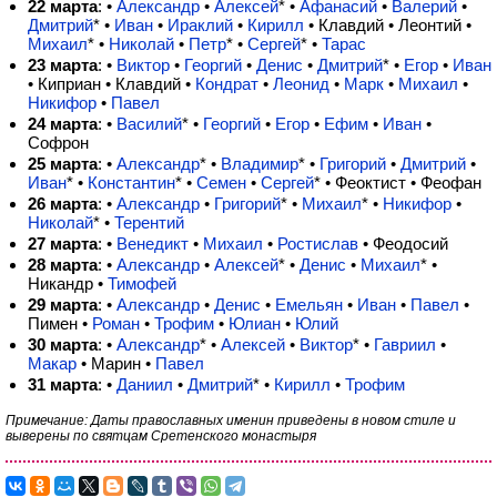
22 марта
: •
Александр
•
Алексей
*
•
Афанасий
•
Валерий
•
Дмитрий
*
•
Иван
•
Ираклий
•
Кирилл
• Клавдий • Леонтий •
Михаил
*
•
Николай
•
Петр
*
•
Сергей
*
•
Тарас
23 марта
: •
Виктор
•
Георгий
•
Денис
•
Дмитрий
*
•
Егор
•
Иван
• Киприан • Клавдий •
Кондрат
•
Леонид
•
Марк
•
Михаил
•
Никифор
•
Павел
24 марта
: •
Василий
*
•
Георгий
•
Егор
•
Ефим
•
Иван
•
Софрон
25 марта
: •
Александр
*
•
Владимир
*
•
Григорий
•
Дмитрий
•
Иван
*
•
Константин
*
•
Семен
•
Сергей
*
• Феоктист • Феофан
26 марта
: •
Александр
•
Григорий
*
•
Михаил
*
•
Никифор
•
Николай
*
•
Терентий
27 марта
: •
Венедикт
•
Михаил
•
Ростислав
• Феодосий
28 марта
: •
Александр
•
Алексей
*
•
Денис
•
Михаил
*
•
Никандр •
Тимофей
29 марта
: •
Александр
•
Денис
•
Емельян
•
Иван
•
Павел
•
Пимен •
Роман
•
Трофим
•
Юлиан
•
Юлий
30 марта
: •
Александр
*
•
Алексей
•
Виктор
*
•
Гавриил
•
Макар
• Марин •
Павел
31 марта
: •
Даниил
•
Дмитрий
*
•
Кирилл
•
Трофим
Примечание: Даты православных именин приведены в новом стиле и
выверены по святцам Сретенского монастыря