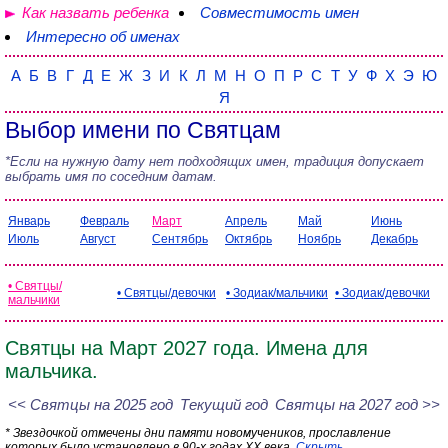
Как назвать ребенка
Совместимость имен
Интересно об именах
А
Б
В
Г
Д
Е
Ж
З
И
К
Л
М
Н
О
П
Р
С
Т
У
Ф
Х
Э
Ю
Я
Выбор имени по Святцам
*Если на нужную дату нет подходящих имен, традиция допускает
выбрать имя по соседним датам.
Январь
Февраль
Март
Апрель
Май
Июнь
Июль
Август
Сентябрь
Октябрь
Ноябрь
Декабрь
• Святцы/
• Святцы/девочки
• Зодиак/мальчики
• Зодиак/девочки
мальчики
Святцы на Март 2027 года. Имена для
мальчика.
<< Святцы на 2025 год
Текущий год
Святцы на 2027 год >>
* Звездочкой отмечены дни памяти новомучеников, прославление
которых было установлено в 90-х годах XX века.
Скрыть