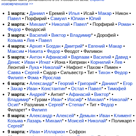
новомучеников >>
1 марта
: •
Даниил
• Еремей •
Илья
• Исай •
Макар
• Никон •
Павел
• Порфирий •
Самуил
•
Юлиан
•
Юлий
2 марта
: •
Михаил
*
•
Николай
•
Павел
*
• Порфирий •
Роман
•
Федор
• Феодосий
3 марта
: •
Василий
•
Виктор
•
Владимир
*
• Дорофей •
Козьма
•
Лев
•
Павел
4 марта
: •
Архип
•
Богдан
•
Дмитрий
*
•
Евгений
•
Макар
•
Максим
•
Никита
•
Федор
• Феодот • Филимон
5 марта
: •
Антон
•
Афанасий
•
Варлаам
•
Василий
•
Давид
•
Денис
•
Иван
•
Игнат
• Иона • Киприан •
Корнилий
•
Лев
•
Леонтий •
Лука
•
Николай
*
• Нифонт • Пахом • Пимен •
Савва
•
Сергей
• Сидор • Сильвестр • Тит •
Тихон
•
Федор
•
Филипп
•
Фома
•
Ярослав
6 марта
: •
Александр
*
•
Георгий
•
Григорий
*
•
Даниил
*
•
Егор
•
Захар
•
Иван
•
Константин
*
•
Остап
•
Павел
*
•
Тимофей
7 марта
: •
Андрей
*
• Антип* •
Афанасий
•
Виктор
*
•
Владимир
*
• Гурам •
Иван
*
•
Иосиф
*
•
Михаил
*
•
Николай
*
•
Осип
*
• Разумник •
Сергей
*
•
Степан
*
• Тит •
Федор
•
Филарет* •
Филипп
8 марта
: •
Александр
•
Алексей
*
•
Демьян
•
Иван
•
Климент
•
Козьма
•
Лазарь
•
Михаил
*
•
Моисей
•
Николай
*
• Поликарп •
Сергей
*
9 марта
: •
Иван
•
Илларион
• Софрон