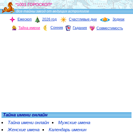
*1001 ГОРОСКОП*
Все тайны звезд от ведущих астрологов
Ежескоп
2026 год
Счастливые дни
Зодиак
Сонник
Тайна имени
Гадания
Совместимость
Тайна имени онлайн
Тайна имени онлайн
Мужские имена
Женские имена
Календарь именин