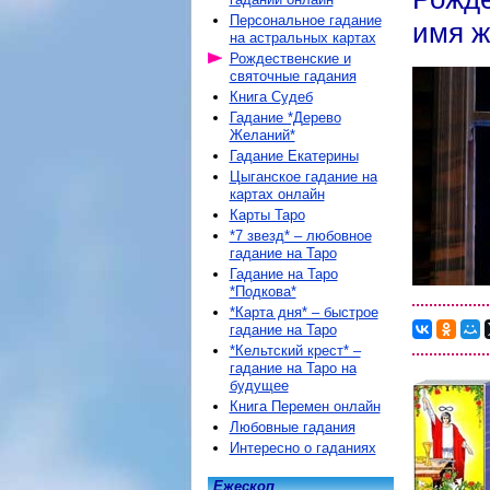
Персональное гадание
имя ж
на астральных картах
Рождественские и
святочные гадания
Книга Судеб
Гадание *Дерево
Желаний*
Гадание Екатерины
Цыганское гадание на
картах онлайн
Карты Таро
*7 звезд* – любовное
гадание на Таро
Гадание на Таро
*Подкова*
*Карта дня* – быстрое
гадание на Таро
*Кельтский крест* –
гадание на Таро на
будущее
Книга Перемен онлайн
Любовные гадания
Интересно о гаданиях
Ежескоп