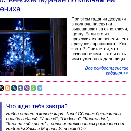
ениха
При этом гадании девушки
в полночь на святки
вывешивают за окно ключи,
щетку. Если кто из
прохожих их пошевелит, его
сразу же спрашивают: “Как
звать?” Считается, что
названное имя – это и есть
имя суженого гадальщицы.
Все рождественские
гадания >>
Что ждет тебя завтра?
Найди ответ в колоде карт Таро! Сборник бесплатных
онлайн гаданий: *7 звезд*, *Подкова*, *Карта дня*,
*Кельтский крест* с полным толкованием раскладов от
Надежды Зима и Марины Успенской >>