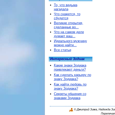
То, что ведьма
нагадала
Что скажется, то
сбудется
Великие открытия,
сделанные во...
Что на самом деле
думает ваш...
Идеального мужчину
можно найти...
Все статьи
Интересный Зодиак
Какие знаки Зодиака
привлекают деньги?
Как сделать карьеру по
знаку Зодиака?
Как найти любовь по
знаку Зодиака?
Секреты общения со
знаками Зодиака
© Дмитрий Зима, Надежда Зима
Перепечат