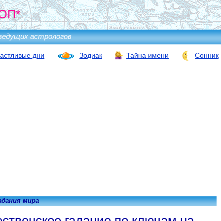
ОП*
ведущих астрологов
астливые дни
Зодиак
Тайна имени
Сонник
адания мира
ственское гадание по ключам на