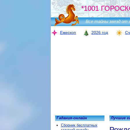
*1001 ГОРОСК
Все тайны звезд от 
Ежескоп
2026 год
Сч
Гадания-онлайн
Лучшие г
Сборник бесплатных
Рожде
гаданий онлайн