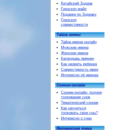
Китайский Зодиак
Гороскоп майя
Подарки по Зодиаку
Гороскоп
совместимости
Тайна имени
Тайна имени онлайн
Мужские имена
Женские имена
Календарь именин
Как назвать ребенка
Совместимость имен
Интересно об именах
Сонник-онлайн
Сонник-онлайн: полное
толкование снов
Тематический сонник
Как научиться
толковать свои сны?
Интересно о снах
Интересная тема