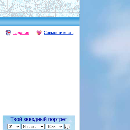
Гадания
Совместимость
Твой звездный портрет