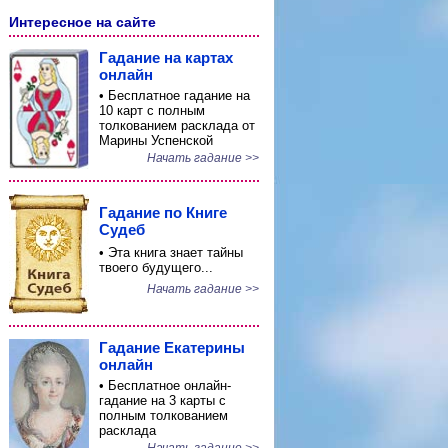
Интересное на сайте
Гадание на картах
онлайн
• Бесплатное гадание на
10 карт с полным
толкованием расклада от
Марины Успенской
Начать гадание >>
Гадание по Книге
Судеб
• Эта книга знает тайны
твоего будущего...
Начать гадание >>
Гадание Екатерины
онлайн
• Бесплатное онлайн-
гадание на 3 карты с
полным толкованием
расклада