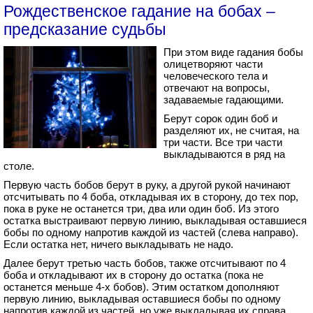
Рождественское гадание на бобах –
предсказание судьбы
При этом виде гадания бобы
олицетворяют части
человеческого тела и
отвечают на вопросы,
задаваемые гадающими.
Берут сорок один боб и
разделяют их, не считая, на
три части. Все три части
выкладываются в ряд на
столе.
Первую часть бобов берут в руку, а другой рукой начинают
отсчитывать по 4 боба, откладывая их в сторону, до тех пор,
пока в руке не останется три, два или один боб. Из этого
остатка выстраивают первую линию, выкладывая оставшиеся
бобы по одному напротив каждой из частей (слева направо).
Если остатка нет, ничего выкладывать не надо.
Далее берут третью часть бобов, также отсчитывают по 4
боба и откладывают их в сторону до остатка (пока не
останется меньше 4-х бобов). Этим остатком дополняют
первую линию, выкладывая оставшиеся бобы по одному
напротив каждой из частей, но уже выкладывая их справа