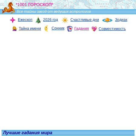
*1001 ГОРОСКОП*
Все тайны звезд от ведущих астрологов
Ежескоп
2026 год
Счастливые дни
Зодиак
Сонник
Тайна имени
Гадания
Совместимость
Лучшие гадания мира