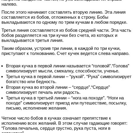
налево.
После этого начинают составлять вторую линию. Эта линия
составляется из бобов, отложенных в строну. Бобы
выкладываются по одному по трем кучкам в любом порядке.
Третья линия составляется из бобов средней части. Эта часть
бобов разделяется на три кучки без счета, из которых и
выкладывается третья линия.
Таким образом, устроив три линии, в каждой по три кучки,
приступают к толкованию. Счет кучек ведется слева направо.
Вторая кучка в первой линии называется “головой”.“Голова”
символизирует мысли, смекалку, способности, ученье.
Третья кучка в первой линии – “рукой”. “Рука” символизирует
богатство или бедность.
Вторая кучка во второй линии – “сердце”.“Сердце”
символизирует печаль или радость.
Третья кучка в третьей линии – “нога на походе”. “Ноги на
походе” символизирует приезд или путешествие, посылку,
письмо, исполнение желания.
Четное число бобов в кучках означает препятствие к
исполнению всех желаний. В этом случае гадающие говорят:
“Голова печальна, сердце грустно, рука пуста, ноги в