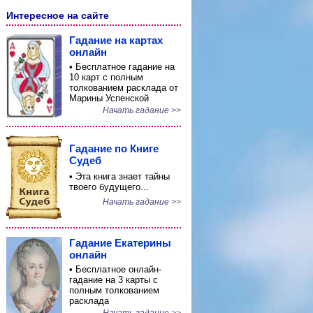
Интересное на сайте
Гадание на картах
онлайн
• Бесплатное гадание на
10 карт с полным
толкованием расклада от
Марины Успенской
Начать гадание >>
Гадание по Книге
Судеб
• Эта книга знает тайны
твоего будущего...
Начать гадание >>
Гадание Екатерины
онлайн
• Бесплатное онлайн-
гадание на 3 карты с
полным толкованием
расклада