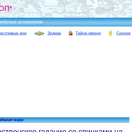
ОП*
ведущих астрологов
астливые дни
Зодиак
Тайна имени
Сонник
адания мира
ственское гадание со спичками на