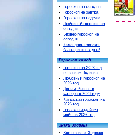
Гороскоп на сегодня
Гороскоп на завтра
Гороскоп на неделю
Любовный гороскоп на
сегодня
Бизнес-гороскоп на
сегодня
Календарь-гороскоп
благоприятных дней
Гороскоп на год
Гороскоп на 2026 год
по знакам Зодиака
Любовный гороскоп на
2026 год
Деньги, бизнес и
карьера в 2026 году
Китайский гороскоп на
2026 год
Гороскоп индейцев
майя на 2026 год
Знаки Зодиака
Все о знаках Зодиака