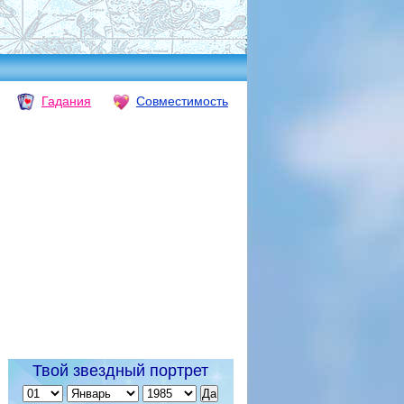
Гадания
Совместимость
Твой звездный портрет