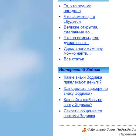
То, что ведьма
нагадала
Что скажется, то
сбудется
Великие открытия,
сделанные во...
Что на самом деле
думает ваш...
Идеального мужчину
можно найти...
Все статьи
Интересный Зодиак
Какие знаки Зодиака
привлекают деньги?
Как сделать карьеру по
знаку Зодиака?
Как найти любовь по
знаку Зодиака?
Секреты общения со
знаками Зодиака
© Дмитрий Зима, Надежда Зима
Перепечат