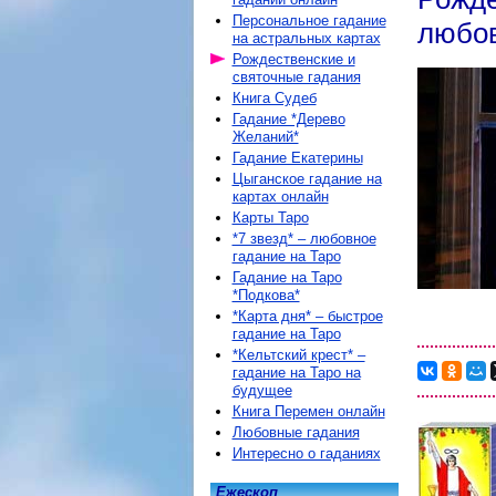
Персональное гадание
любо
на астральных картах
Рождественские и
святочные гадания
Книга Судеб
Гадание *Дерево
Желаний*
Гадание Екатерины
Цыганское гадание на
картах онлайн
Карты Таро
*7 звезд* – любовное
гадание на Таро
Гадание на Таро
*Подкова*
*Карта дня* – быстрое
гадание на Таро
*Кельтский крест* –
гадание на Таро на
будущее
Книга Перемен онлайн
Любовные гадания
Интересно о гаданиях
Ежескоп