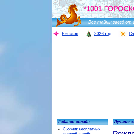
*1001 ГОРОСК
Все тайны звезд от 
Ежескоп
2026 год
Сч
Гадания-онлайн
Лучшие г
Сборник бесплатных
Рожде
гаданий онлайн