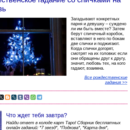
вь
Загадывают конкретных
парня и девушку – суждено
ли им быть вместе? Затем
берут спичечный коробок,
вставляют в него по бокам
две спички и поджигают.
Когда спички догорят,
смотрят на их головки: если
они обращены друг к другу,
значит, любовь тех, на кого
гадают, взаимна.
Все рождественские
гадания >>
Что ждет тебя завтра?
Найди ответ в колоде карт Таро! Сборник бесплатных
онлайн гаданий: *7 звезд*, *Подкова*, *Карта дня*,