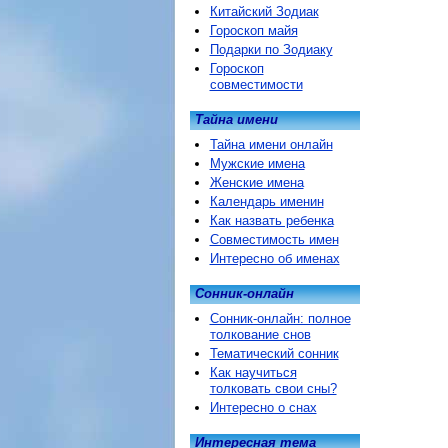
Китайский Зодиак
Гороскоп майя
Подарки по Зодиаку
Гороскоп
совместимости
Тайна имени
Тайна имени онлайн
Мужские имена
Женские имена
Календарь именин
Как назвать ребенка
Совместимость имен
Интересно об именах
Сонник-онлайн
Сонник-онлайн: полное
толкование снов
Тематический сонник
Как научиться
толковать свои сны?
Интересно о снах
Интересная тема