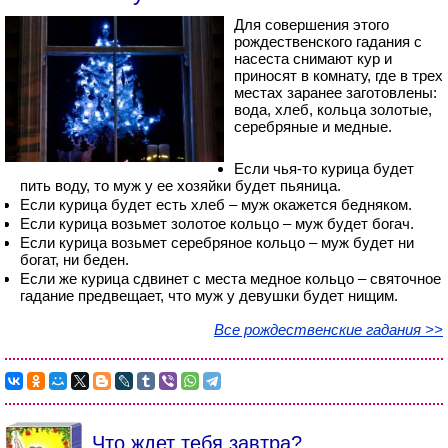
Для совершения этого
рождественского гадания с
насеста снимают кур и
приносят в комнату, где в трех
местах заранее заготовлены:
вода, хлеб, кольца золотые,
серебряные и медные.
Если чья-то курица будет
пить воду, то муж у ее хозяйки будет пьяница.
Если курица будет есть хлеб – муж окажется бедняком.
Если курица возьмет золотое кольцо – муж будет богач.
Если курица возьмет серебряное кольцо – муж будет ни
богат, ни беден.
Если же курица сдвинет с места медное кольцо – святочное
гадание предвещает, что муж у девушки будет нищим.
Все рождественские гадания >>
Что ждет тебя завтра?