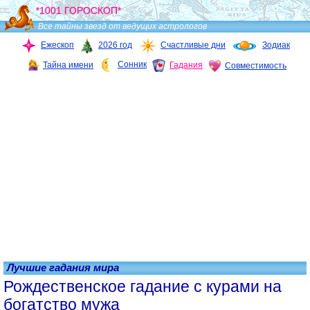
*1001 ГОРОСКОП*
Все тайны звезд от ведущих астрологов
Ежескоп
2026 год
Счастливые дни
Зодиак
Сонник
Тайна имени
Гадания
Совместимость
Лучшие гадания мира
Рождественское гадание с курами на
богатство мужа