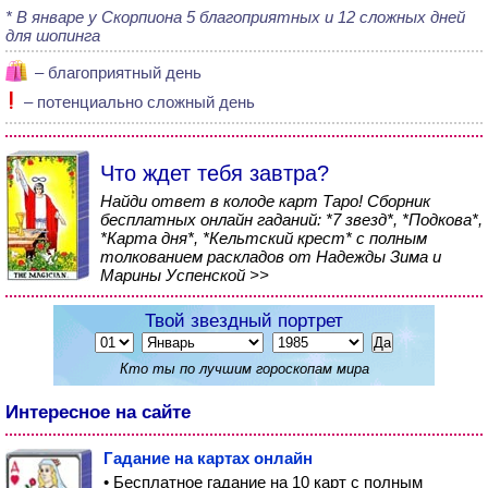
В январе у Скорпиона 5 благоприятных и 12 сложных дней
для шопинга
– благоприятный день
– потенциально сложный день
Что ждет тебя завтра?
Найди ответ в колоде карт Таро! Сборник
бесплатных онлайн гаданий: *7 звезд*, *Подкова*,
*Карта дня*, *Кельтский крест* с полным
толкованием раскладов от Надежды Зима и
Марины Успенской >>
Твой звездный портрет
Кто ты по лучшим гороскопам мира
Интересное на сайте
Гадание на картах онлайн
• Бесплатное гадание на 10 карт с полным