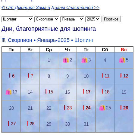
© От Дмитрия Зима и Дианы Счастливой >>
Дни, благоприятные для шопинга
Скорпион
• Январь-2025 •
Шопинг
Пн
Вт
Ср
Чт
Пт
Сб
Вс
2
3
5
1
4
6
7
11
12
8
9
10
13
15
17
18
14
16
19
23
24
25
26
20
21
22
27
28
29
30
31