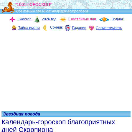
*1001 ГОРОСКОП*
Все тайны звезд от ведущих астрологов
Ежескоп
2026 год
Счастливые дни
Зодиак
Сонник
Тайна имени
Гадания
Совместимость
Звездная погода
Календарь-гороскоп благоприятных
дней Скорпиона