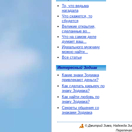
То, что ведьма
нагадала
Что скажется, то
сбудется
Великие открытия,
сделанные во...
Что на самом деле
думает ваш...
Идеального мужчину
можно найти...
Все статьи
Интересный Зодиак
Какие знаки Зодиака
привлекают деньги?
Как сделать карьеру по
знаку Зодиака?
Как найти любовь по
знаку Зодиака?
Секреты общения со
знаками Зодиака
© Дмитрий Зима, Надежда Зима
Перепечат