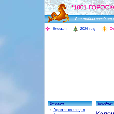
*1001 ГОРОСК
Все тайны звезд от 
Ежескоп
2026 год
Сч
Ежескоп
Звездная
Гороскоп на сегодня
Кален