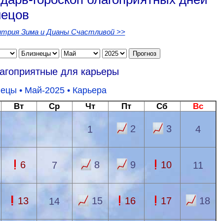
нецов
трия Зима и Дианы Счастливой >>
лагоприятные для карьеры
нецы
• Май-2025 •
Карьера
Вт
Ср
Чт
Пт
Сб
Вс
2
3
1
4
6
8
9
10
7
11
13
15
16
17
18
14