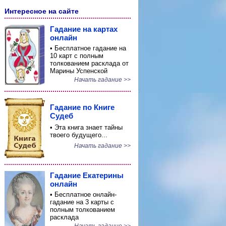
Интересное на сайте
Гадание на картах
онлайн
• Бесплатное гадание на
10 карт с полным
толкованием расклада от
Марины Успенской
Начать гадание >>
Гадание по Книге
Судеб
• Эта книга знает тайны
твоего будущего...
Начать гадание >>
Гадание Екатерины
онлайн
• Бесплатное онлайн-
гадание на 3 карты с
полным толкованием
расклада