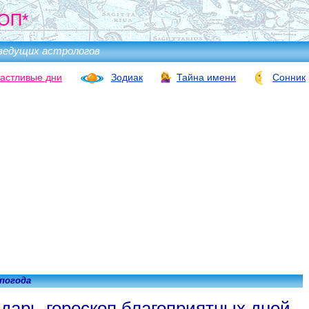
ОП*
ведущих астрологов
астливые дни
Зодиак
Тайна имени
Сонник
 погода
дарь-гороскоп благоприятных дней