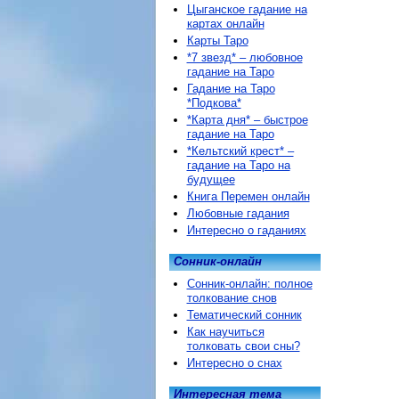
Цыганское гадание на
картах онлайн
Карты Таро
*7 звезд* – любовное
гадание на Таро
Гадание на Таро
*Подкова*
*Карта дня* – быстрое
гадание на Таро
*Кельтский крест* –
гадание на Таро на
будущее
Книга Перемен онлайн
Любовные гадания
Интересно о гаданиях
Сонник-онлайн
Сонник-онлайн: полное
толкование снов
Тематический сонник
Как научиться
толковать свои сны?
Интересно о снах
Интересная тема