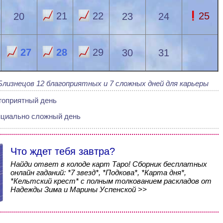
21
22
25
20
23
24
27
28
29
30
31
Близнецов 12 благоприятных и 7 сложных дней для карьеры
гоприятный день
нциально сложный день
Что ждет тебя завтра?
Найди ответ в колоде карт Таро! Сборник бесплатных
онлайн гаданий: *7 звезд*, *Подкова*, *Карта дня*,
*Кельтский крест* с полным толкованием раскладов от
Надежды Зима и Марины Успенской >>