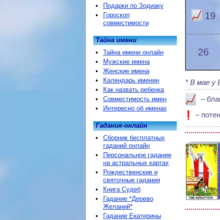
Подарки по Зодиаку
19
Гороскоп
совместимости
Тайна имени
26
Тайна имени онлайн
Мужские имена
Женские имена
Календарь именин
В мае у 
Как назвать ребенка
– бла
Совместимость имен
Интересно об именах
– поте
Гадания-онлайн
Сборник бесплатных
гаданий онлайн
Персональное гадание
на астральных картах
Рождественские и
святочные гадания
Книга Судеб
Гадание *Дерево
Желаний*
Гадание Екатерины