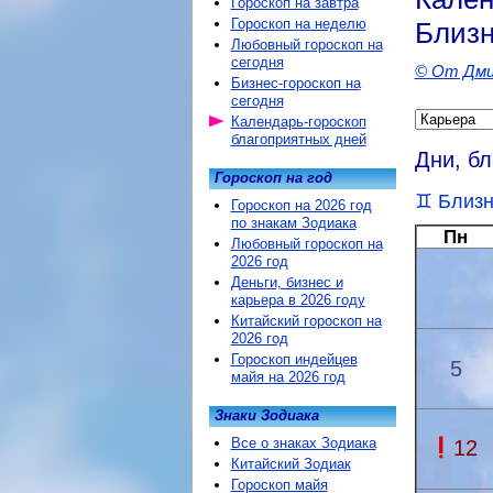
Гороскоп на завтра
Гороскоп на неделю
Близ
Любовный гороскоп на
сегодня
© От Дми
Бизнес-гороскоп на
сегодня
Календарь-гороскоп
благоприятных дней
Дни, б
Гороскоп на год
Близ
Гороскоп на 2026 год
по знакам Зодиака
Пн
Любовный гороскоп на
2026 год
Деньги, бизнес и
карьера в 2026 году
Китайский гороскоп на
2026 год
Гороскоп индейцев
5
майя на 2026 год
Знаки Зодиака
Все о знаках Зодиака
12
Китайский Зодиак
Гороскоп майя