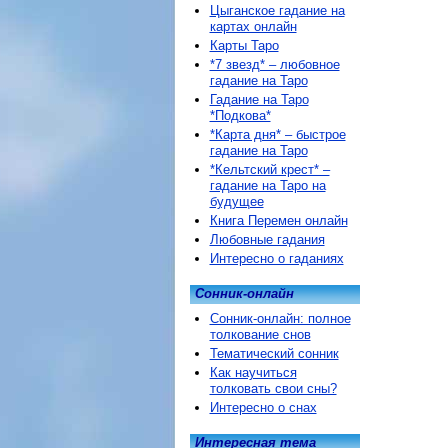
Цыганское гадание на
картах онлайн
Карты Таро
*7 звезд* – любовное
гадание на Таро
Гадание на Таро
*Подкова*
*Карта дня* – быстрое
гадание на Таро
*Кельтский крест* –
гадание на Таро на
будущее
Книга Перемен онлайн
Любовные гадания
Интересно о гаданиях
Сонник-онлайн
Сонник-онлайн: полное
толкование снов
Тематический сонник
Как научиться
толковать свои сны?
Интересно о снах
Интересная тема