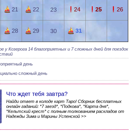
21
22
24
25
26
23
28
29
31
30
е у Козерога 14 благоприятных и 7 сложных дней для поездок
ствий
гоприятный день
нциально сложный день
Что ждет тебя завтра?
Найди ответ в колоде карт Таро! Сборник бесплатных
онлайн гаданий: *7 звезд*, *Подкова*, *Карта дня*,
*Кельтский крест* с полным толкованием раскладов от
Надежды Зима и Марины Успенской >>