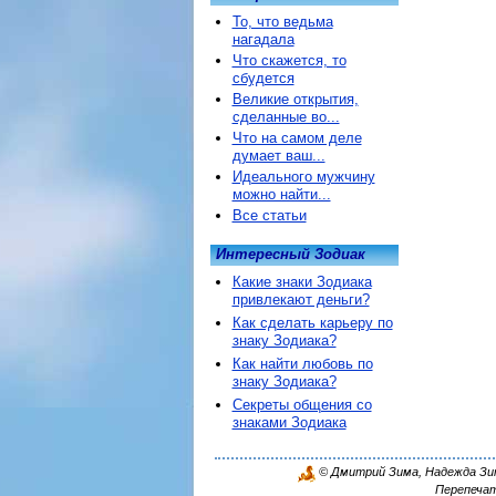
То, что ведьма
нагадала
Что скажется, то
сбудется
Великие открытия,
сделанные во...
Что на самом деле
думает ваш...
Идеального мужчину
можно найти...
Все статьи
Интересный Зодиак
Какие знаки Зодиака
привлекают деньги?
Как сделать карьеру по
знаку Зодиака?
Как найти любовь по
знаку Зодиака?
Секреты общения со
знаками Зодиака
© Дмитрий Зима, Надежда Зима
Перепечат