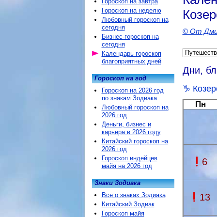
Гороскоп на завтра
Гороскоп на неделю
Козер
Любовный гороскоп на
сегодня
© От Дми
Бизнес-гороскоп на
сегодня
Календарь-гороскоп
благоприятных дней
Дни, б
Гороскоп на год
Козер
Гороскоп на 2026 год
по знакам Зодиака
Пн
Любовный гороскоп на
2026 год
Деньги, бизнес и
карьера в 2026 году
Китайский гороскоп на
2026 год
Гороскоп индейцев
6
майя на 2026 год
Знаки Зодиака
Все о знаках Зодиака
13
Китайский Зодиак
Гороскоп майя