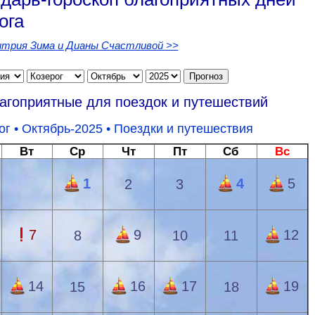
ога
трия Зима и Дианы Счастливой >>
лагоприятные для поездок и путешествий
ог
• Октябрь-2025 •
Поездки и путешествия
Вт
Ср
Чт
Пт
Сб
Вс
1
4
5
2
3
7
9
12
8
10
11
14
16
17
19
15
18