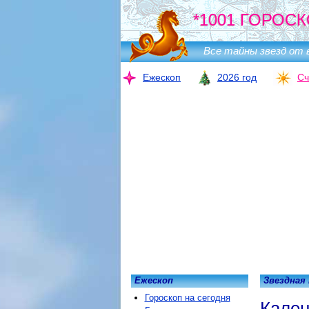
*1001 ГОРОСК
Все тайны звезд от 
Ежескоп
2026 год
Сч
Ежескоп
Звездная
Гороскоп на сегодня
Кален