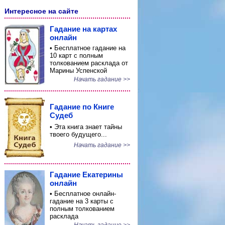
Интересное на сайте
Гадание на картах
онлайн
• Бесплатное гадание на
10 карт с полным
толкованием расклада от
Марины Успенской
Начать гадание >>
Гадание по Книге
Судеб
• Эта книга знает тайны
твоего будущего...
Начать гадание >>
Гадание Екатерины
онлайн
• Бесплатное онлайн-
гадание на 3 карты с
полным толкованием
расклада