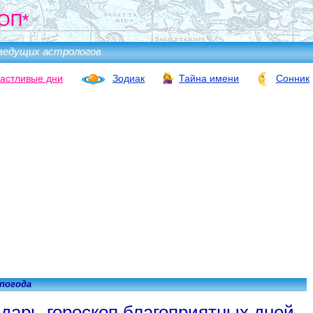
ОП*
ведущих астрологов
астливые дни
Зодиак
Тайна имени
Сонник
 погода
дарь-гороскоп благоприятных дней