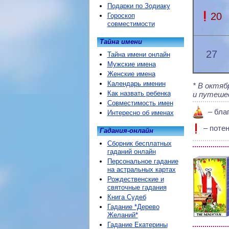
Подарки по Зодиаку
20
Гороскоп
совместимости
Тайна имени
27
Тайна имени онлайн
Мужские имена
Женские имена
Календарь именин
В октябр
Как назвать ребенка
и путеше
Совместимость имен
– бла
Интересно об именах
– поте
Гадания-онлайн
Сборник бесплатных
гаданий онлайн
Персональное гадание
на астральных картах
Рождественские и
святочные гадания
Книга Судеб
Гадание *Дерево
Желаний*
Гадание Екатерины