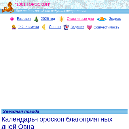
*1001 ГОРОСКОП*
Все тайны звезд от ведущих астрологов
Ежескоп
2026 год
Счастливые дни
Зодиак
Сонник
Тайна имени
Гадания
Совместимость
Звездная погода
Календарь-гороскоп благоприятных
дней Овна