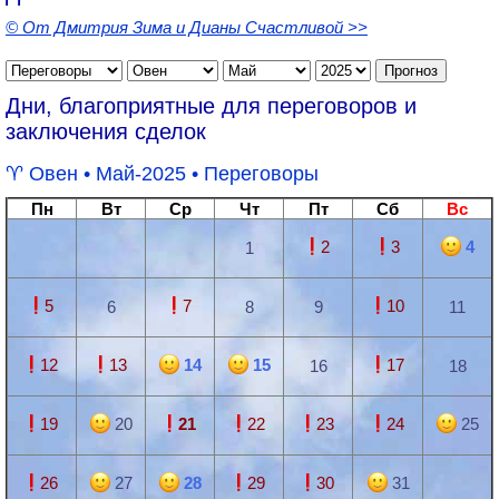
© От Дмитрия Зима и Дианы Счастливой >>
Дни, благоприятные для переговоров и
заключения сделок
Овен
• Май-2025 •
Переговоры
Пн
Вт
Ср
Чт
Пт
Сб
Вс
2
3
4
1
5
7
10
6
8
9
11
12
13
14
15
17
16
18
19
20
21
22
23
24
25
26
27
28
29
30
31