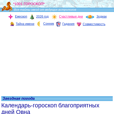
*1001 ГОРОСКОП*
Все тайны звезд от ведущих астрологов
Ежескоп
2026 год
Счастливые дни
Зодиак
Сонник
Тайна имени
Гадания
Совместимость
Звездная погода
Календарь-гороскоп благоприятных
дней Овна